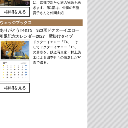
に、京都で新たな旅の物語を紡
ぎます。第1部は、俳優の常盤
»詳細を見る
貴子さんと仲間由紀…
ウェッジブックス
ありがとうT4&T5 923形ドクターイエロー
引退記念カレンダー2027 壁掛けタイプ
ドクターイエロー「T4」、そ
してドクターイエロー「T5」
の勇姿を、鉄道写真家・村上悠
太による四季折々の厳選した写
真で綴る。
»詳細を見る