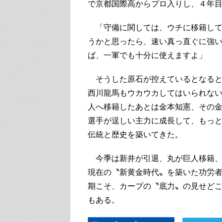
で京都国際高からプロ入りし、４年目
「守備に関しては、ウチに移籍して
うかと思ったら、速い真っ直ぐに強
ば、一軍でも十分に使えますよ」
そうした原石が控えているとなると
西川龍馬もウカウカしてはいられない
人へ移籍したあとは金本知憲、その金
選手が逞しい主力に成長して、もっ
伝統と歴史を築いてきた。
今季は新井が引退、丸が巨人移籍、
現在の〝新黄金時代〟を築いた功労
期こそ、カープの〝底力〟の見せど
もある。