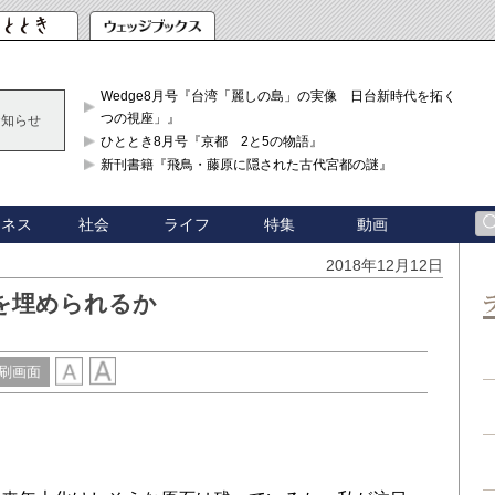
Wedge8月号『台湾「麗しの島」の実像 日台新時代を拓く「3
つの視座」』
お知らせ
ひととき8月号『京都 2と5の物語』
新刊書籍『飛鳥・藤原に隠された古代宮都の謎』
ジネス
社会
ライフ
特集
動画
2018年12月12日
を埋められるか
刷画面
？