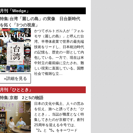
月刊「Wedge」
特集:台湾「麗しの島」の実像 日台新時代
を拓く「3つの視座」
かつてポルトガル人が「フォル
モサ（麗しの島）」と呼んだ台
湾。半導体産業で世界の最先端
技術をリードし、日本統治時代
の記憶も、歴史の一部として内
包している。一方で、現在は米
中対立の最前線に立たされ、難
しい現実に直面している。国際
社会で複雑な立…
»詳細を見る
月刊「ひととき」
特集:京都 2と5の物語
日本の文化や風土、人々の営み
を伝え、旅へと誘ってきた「ひ
ととき」。当誌が幾度となく特
集してきたのが京都です。創刊
25周年を迎える今号では、
〝2〟と〝5〟をキーワード