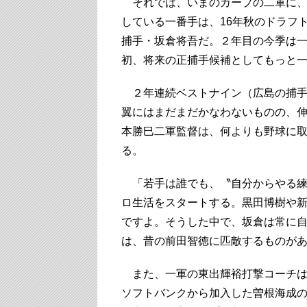
それでは、いまのカープの二軍に、
している一番手は、16年秋のドラフ
捕手・坂倉将吾だ。２年目の今季は
初、将来の正捕手候補としてもっと
２年連続ベストナイン（広島の捕手
翼にはまだまだかなわないものの、
本勝巳二軍監督は、何よりも野球に
る。
「若手は誰でも、〝自分からやる練
ロ生活をスタートする。黒田博樹や
ですよ。そうした中で、坂倉は常に
は、昔の前田智徳に匹敵するものが
また、一軍の東出輝裕打撃コーチは
ソフトバンクから加入した曽根海成の