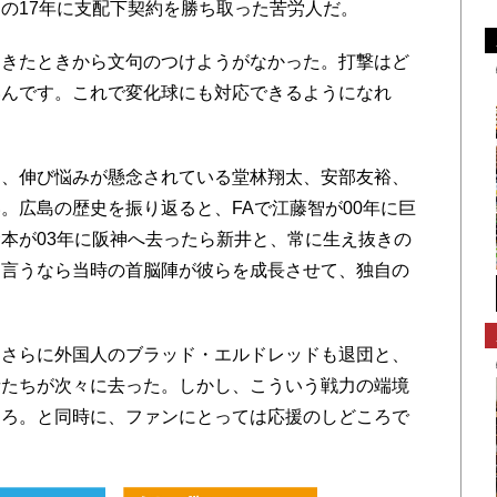
の17年に支配下契約を勝ち取った苦労人だ。
きたときから文句のつけようがなかった。打撃はど
いんです。これで変化球にも対応できるようになれ
、伸び悩みが懸念されている堂林翔太、安部友裕、
。広島の歴史を振り返ると、FAで江藤智が00年に巨
本が03年に阪神へ去ったら新井と、常に生え抜きの
と言うなら当時の首脳陣が彼らを成長させて、独自の
さらに外国人のブラッド・エルドレッドも退団と、
者たちが次々に去った。しかし、こういう戦力の端境
ころ。と同時に、ファンにとっては応援のしどころで