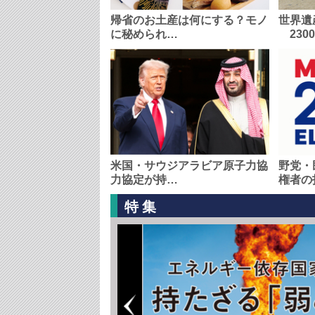
帰省のお土産は何にする？モノ
世界遺
に秘められ…
230
米国・サウジアラビア原子力協
野党・
力協定が持…
権者の
特集