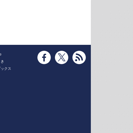
e
とき
ブックス