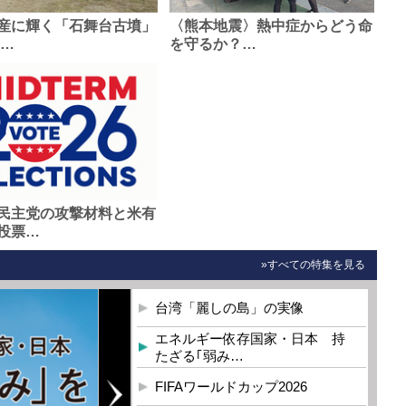
産に輝く「石舞台古墳」
〈熊本地震〉熱中症からどう命
0…
を守るか？…
民主党の攻撃材料と米有
投票…
»すべての特集を見る
台湾「麗しの島」の実像
エネルギー依存国家・日本 持
たざる｢弱み…
FIFAワールドカップ2026