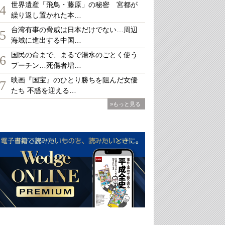
世界遺産「飛鳥・藤原」の秘密 宮都が
4
繰り返し置かれた本…
台湾有事の脅威は日本だけでない…周辺
5
海域に進出する中国…
国民の命まで、まるで湯水のごとく使う
6
プーチン…死傷者増…
映画『国宝』のひとり勝ちを阻んだ女優
7
たち 不惑を迎える…
»もっと見る