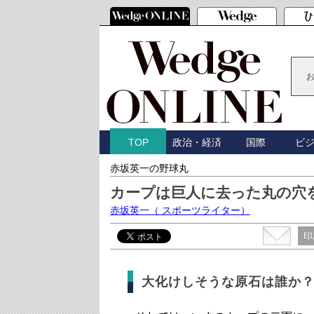
政治・経済
国際
ビ
TOP
赤坂英一の野球丸
カープは巨人に去った丸の穴
赤坂英一
（ スポーツライター）
印
大化けしそうな原石は誰か