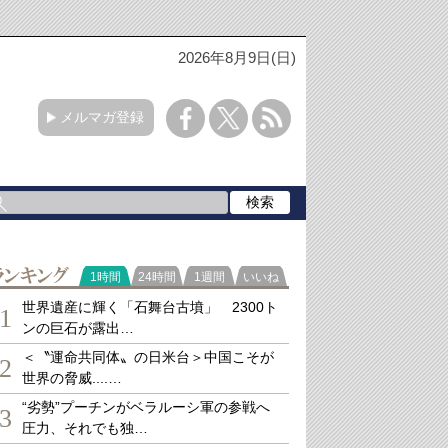
2026年8月9日(日)
メルマガ登録
ランキング
1時間
24時間
1週間
いいね
世界遺産に輝く「石舞台古墳」 2300ト
1
ンの巨石が露出…
＜〝運命共同体〟の日米台＞中国こそが
2
世界の脅威....…
“劣勢”プーチンがベラルーシ軍の参戦へ
3
圧力、それでも独…