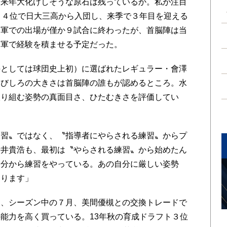
来年大化けしそうな原石は残っているか。私が注目
ト４位で日大三高から入団し、来季で３年目を迎える
一軍での出場が僅か９試合に終わったが、首脳陣は当
一軍で経験を積ませる予定だった。
としては球団史上初）に選ばれたレギュラー・會澤
伸びしろの大きさは首脳陣の誰もが認めるところ。水
取り組む姿勢の真面目さ、ひたむきさを評価してい
習〟ではなく、〝指導者にやらされる練習〟からプ
新井貴浩も、最初は〝やらされる練習〟から始めたん
自分から練習をやっている。あの自分に厳しい姿勢
あります」
、シーズン中の７月、美間優槻との交換トレードで
能力を高く買っている。13年秋の育成ドラフト３位