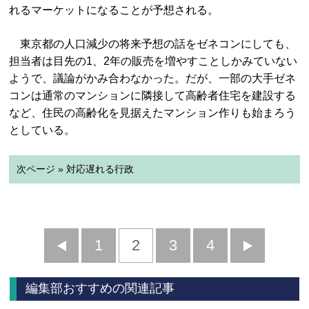
れるマーケットになることが予想される。
東京都の人口減少の将来予想の話をゼネコンにしても、
担当者は目先の1、2年の販売を増やすことしかみていない
ようで、議論がかみ合わなかった。だが、一部の大手ゼネ
コンは通常のマンションに隣接して高齢者住宅を建設する
など、住民の高齢化を見据えたマンション作りも始まろう
としている。
次ページ » 対応遅れる行政
前
1
2
3
4
次
へ
へ
編集部おすすめの関連記事