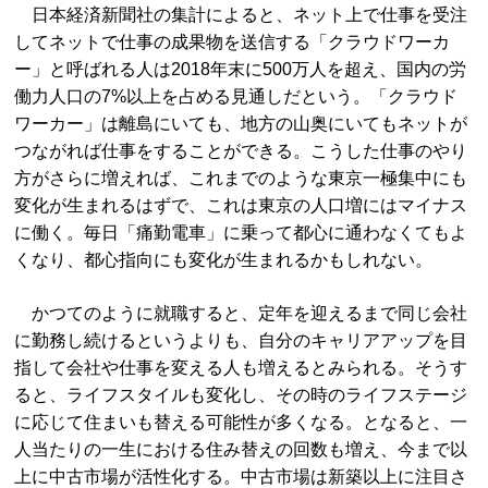
日本経済新聞社の集計によると、ネット上で仕事を受注
してネットで仕事の成果物を送信する「クラウドワーカ
ー」と呼ばれる人は2018年末に500万人を超え、国内の労
働力人口の7%以上を占める見通しだという。「クラウド
ワーカー」は離島にいても、地方の山奥にいてもネットが
つながれば仕事をすることができる。こうした仕事のやり
方がさらに増えれば、これまでのような東京一極集中にも
変化が生まれるはずで、これは東京の人口増にはマイナス
に働く。毎日「痛勤電車」に乗って都心に通わなくてもよ
くなり、都心指向にも変化が生まれるかもしれない。
かつてのように就職すると、定年を迎えるまで同じ会社
に勤務し続けるというよりも、自分のキャリアアップを目
指して会社や仕事を変える人も増えるとみられる。そうす
ると、ライフスタイルも変化し、その時のライフステージ
に応じて住まいも替える可能性が多くなる。となると、一
人当たりの一生における住み替えの回数も増え、今まで以
上に中古市場が活性化する。中古市場は新築以上に注目さ