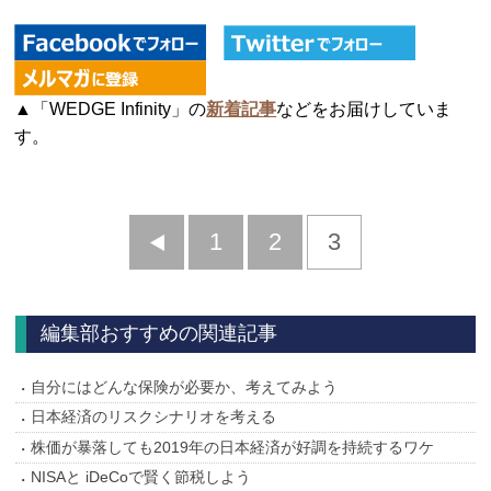
▲「WEDGE Infinity」の
新着記事
などをお届けしていま
す。
前
1
2
3
へ
編集部おすすめの関連記事
自分にはどんな保険が必要か、考えてみよう
日本経済のリスクシナリオを考える
株価が暴落しても2019年の日本経済が好調を持続するワケ
NISAと iDeCoで賢く節税しよう