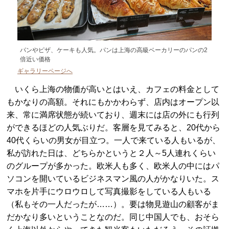
パンやピザ、ケーキも人気。パンは上海の高級ベーカリーのパンの2
倍近い価格
ギャラリーページへ
いくら上海の物価が高いとはいえ、カフェの料金として
もかなりの高額。それにもかかわらず、店内はオープン以
来、常に満席状態が続いており、週末には店の外にも行列
ができるほどの人気ぶりだ。客層を見てみると、20代から
40代くらいの男女が目立つ。一人で来ている人もいるが、
私が訪れた日は、どちらかというと２人～5人連れくらい
のグループが多かった。欧米人も多く、欧米人の中にはパ
ソコンを開いているビジネスマン風の人がかなりいた。ス
マホを片手にウロウロして写真撮影をしている人もいる
（私もその一人だったが……）。要は物見遊山の顧客がま
だかなり多いということなのだ。同じ中国人でも、おそら