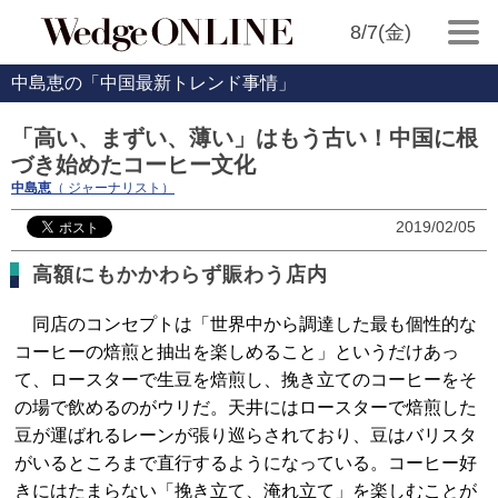
8/7(金)
中島恵の「中国最新トレンド事情」
「高い、まずい、薄い」はもう古い！中国に根
づき始めたコーヒー文化
中島恵
（ ジャーナリスト）
2019/02/05
高額にもかかわらず賑わう店内
同店のコンセプトは「世界中から調達した最も個性的な
コーヒーの焙煎と抽出を楽しめること」というだけあっ
て、ロースターで生豆を焙煎し、挽き立てのコーヒーをそ
の場で飲めるのがウリだ。天井にはロースターで焙煎した
豆が運ばれるレーンが張り巡らされており、豆はバリスタ
がいるところまで直行するようになっている。コーヒー好
きにはたまらない「挽き立て、淹れ立て」を楽しむことが