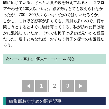
問に応じている。ざっと店員の数を数えてみると、２フロ
ア合わせて100人以上いた。顧客数はとても数えられなか
ったが、700～800人くらいはいたのではないだろうか。
しかし、これほど顧客が多くても、店員も多いので、何か
聞こうとするとすぐに駆け寄ってくる。私が訪れた日は確
かに混雑していたが、それでも椅子は探せば見つかる程度
だった。週末ともなれば、おそらく椅子を探すのも困難だ
ろう。
次ページ » 高まる中国人のコーヒーへの関心
前
1
2
3
次
へ
へ
編集部おすすめの関連記事