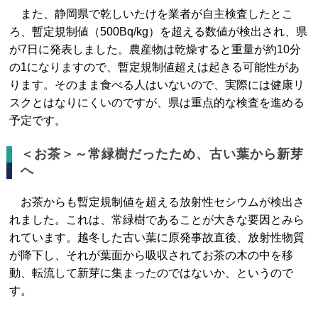
また、静岡県で乾しいたけを業者が自主検査したとこ
ろ、暫定規制値（500Bq/kg）を超える数値が検出され、県
が7日に発表しました。農産物は乾燥すると重量が約10分
の1になりますので、暫定規制値超えは起きる可能性があ
ります。そのまま食べる人はいないので、実際には健康リ
スクとはなりにくいのですが、県は重点的な検査を進める
予定です。
＜お茶＞～常緑樹だったため、古い葉から新芽
へ
お茶からも暫定規制値を超える放射性セシウムが検出さ
れました。これは、常緑樹であることが大きな要因とみら
れています。越冬した古い葉に原発事故直後、放射性物質
が降下し、それが葉面から吸収されてお茶の木の中を移
動、転流して新芽に集まったのではないか、というので
す。