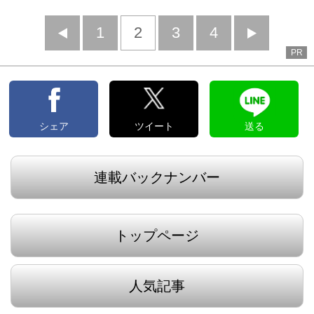
前
1
2
3
4
次
PR
へ
へ
シェア
ツイート
送る
連載バックナンバー
トップページ
人気記事