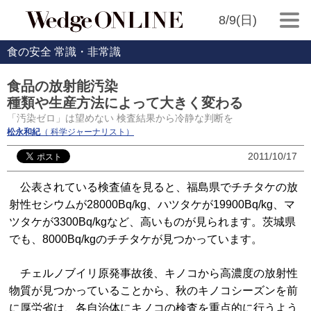
8/9(日)
食の安全 常識・非常識
食品の放射能汚染
種類や生産方法によって大きく変わる
「汚染ゼロ」は望めない 検査結果から冷静な判断を
松永和紀
（ 科学ジャーナリスト）
2011/10/17
公表されている検査値を見ると、福島県でチチタケの放
射性セシウムが28000Bq/kg、ハツタケが19900Bq/kg、マ
ツタケが3300Bq/kgなど、高いものが見られます。茨城県
でも、8000Bq/kgのチチタケが見つかっています。
チェルノブイリ原発事故後、キノコから高濃度の放射性
物質が見つかっていることから、秋のキノコシーズンを前
に厚労省は、各自治体にキノコの検査を重点的に行うよう