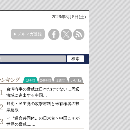
2026年8月8日(土)
メルマガ登録
ランキング
1時間
24時間
1週間
いいね
台湾有事の脅威は日本だけでない…周辺
1
海域に進出する中国…
野党・民主党の攻撃材料と米有権者の投
2
票意欲
＜〝運命共同体〟の日米台＞中国こそが
3
世界の脅威....…