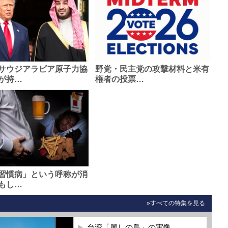
サウジアラビア原子力協
野党・民主党の攻撃材料と米有
が持…
権者の投票…
習慣病」という呼称が消
もし…
»すべての特集を見る
台湾「麗しの島」の実像