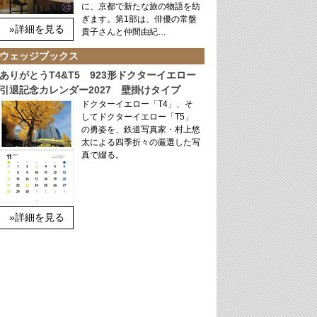
に、京都で新たな旅の物語を紡
ぎます。第1部は、俳優の常盤
»詳細を見る
貴子さんと仲間由紀…
ウェッジブックス
ありがとうT4&T5 923形ドクターイエロー
引退記念カレンダー2027 壁掛けタイプ
ドクターイエロー「T4」、そ
してドクターイエロー「T5」
の勇姿を、鉄道写真家・村上悠
太による四季折々の厳選した写
真で綴る。
»詳細を見る