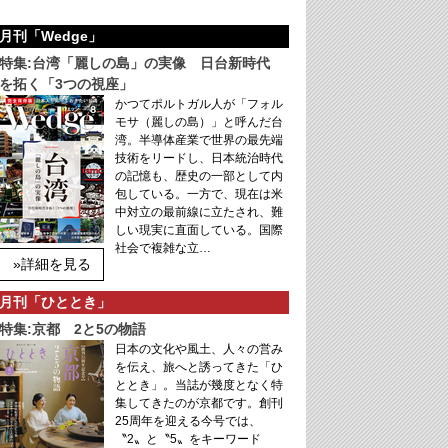
月刊「Wedge」
特集:台湾「麗しの島」の実像 日台新時代
を拓く「3つの視座」
かつてポルトガル人が「フォル
モサ（麗しの島）」と呼んだ台
湾。半導体産業で世界の最先端
技術をリードし、日本統治時代
の記憶も、歴史の一部として内
包している。一方で、現在は米
中対立の最前線に立たされ、難
しい現実に直面している。国際
社会で複雑な立…
»詳細を見る
月刊「ひととき」
特集:京都 2と5の物語
日本の文化や風土、人々の営み
を伝え、旅へと誘ってきた「ひ
ととき」。当誌が幾度となく特
集してきたのが京都です。創刊
25周年を迎える今号では、
〝2〟と〝5〟をキーワード