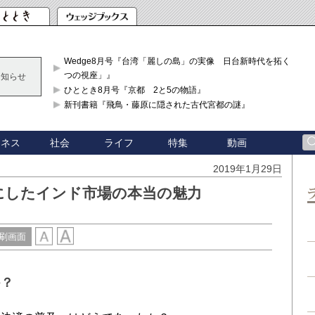
Wedge8月号『台湾「麗しの島」の実像 日台新時代を拓く「3
つの視座」』
お知らせ
ひととき8月号『京都 2と5の物語』
新刊書籍『飛鳥・藤原に隠された古代宮都の謎』
ジネス
社会
ライフ
特集
動画
2019年1月29日
にしたインド市場の本当の魅力
刷画面
か？