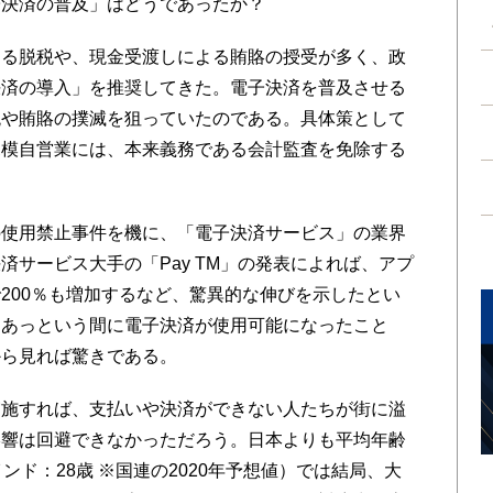
決済の普及」はどうであったか？
る脱税や、現金受渡しによる賄賂の授受が多く、政
決済の導入」を推奨してきた。電子決済を普及させる
税や賄賂の撲滅を狙っていたのである。具体策として
規模自営業には、本来義務である会計監査を免除する
使用禁止事件を機に、「電子決済サービス」の業界
サービス大手の「Pay TM」の発表によれば、アプ
200％も増加するなど、驚異的な伸びを示したとい
もあっという間に電子決済が使用可能になったこと
から見れば驚きである。
施すれば、支払いや決済ができない人たちが街に溢
影響は回避できなかっただろう。日本よりも平均年齢
ンド：28歳 ※国連の2020年予想値）では結局、大