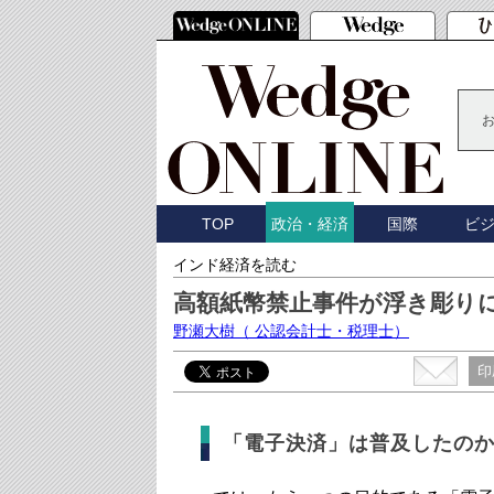
TOP
国際
ビ
政治・経済
インド経済を読む
高額紙幣禁止事件が浮き彫り
野瀬大樹
（ 公認会計士・税理士）
印
「電子決済」は普及したの