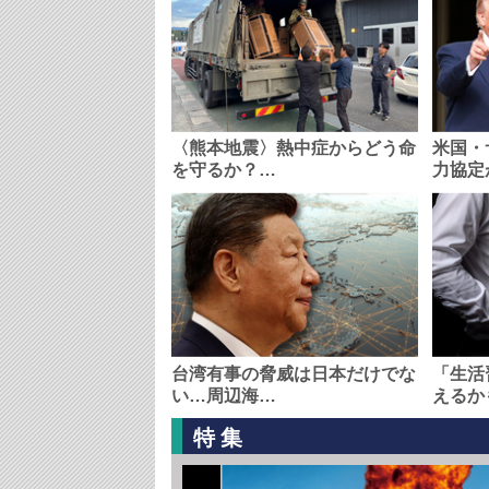
〈熊本地震〉熱中症からどう命
米国・
を守るか？…
力協定
台湾有事の脅威は日本だけでな
「生活
い…周辺海…
えるか
特集