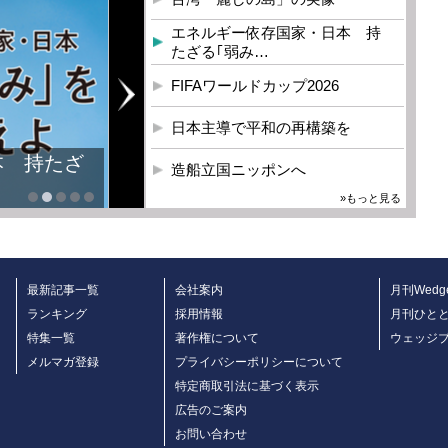
エネルギー依存国家・日本 持
たざる｢弱み…
FIFAワールドカップ2026
日本主導で平和の再構築を
本 持たざ
造船立国ニッポンへ
»もっと見る
最新記事一覧
会社案内
月刊Wedg
ランキング
採用情報
月刊ひと
特集一覧
著作権について
ウェッジ
メルマガ登録
プライバシーポリシーについて
特定商取引法に基づく表示
広告のご案内
お問い合わせ