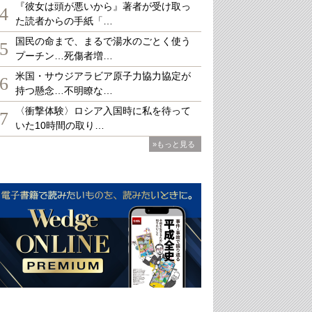
『彼女は頭が悪いから』著者が受け取っ
4
た読者からの手紙「…
国民の命まで、まるで湯水のごとく使う
5
プーチン…死傷者増…
米国・サウジアラビア原子力協力協定が
6
持つ懸念…不明瞭な…
〈衝撃体験〉ロシア入国時に私を待って
7
いた10時間の取り…
»もっと見る