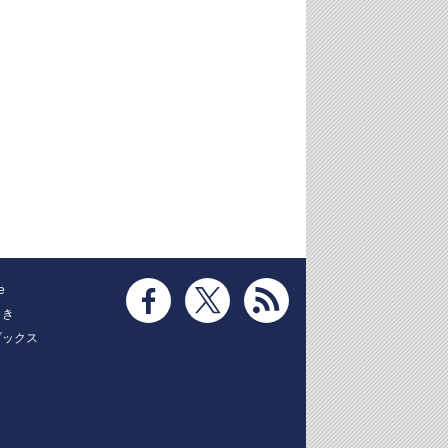
e
とき
ブックス