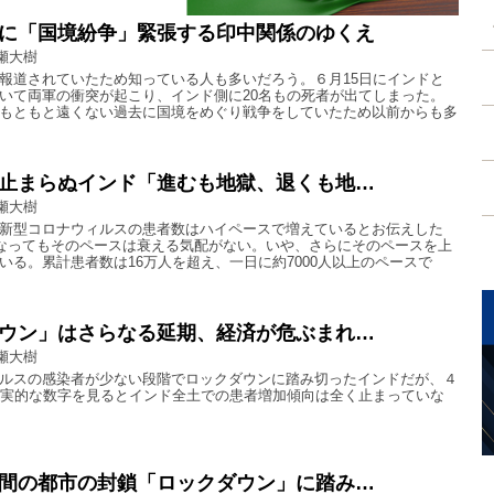
に「国境紛争」緊張する印中関係のゆくえ
瀬大樹
報道されていたため知っている人も多いだろう。６月15日にインドと
いて両軍の衝突が起こり、インド側に20名もの死者が出てしまった。
もともと遠くない過去に国境をめぐり戦争をしていたため以前からも多
止まらぬインド「進むも地獄、退くも地…
瀬大樹
新型コロナウィルスの患者数はハイペースで増えているとお伝えした
になってもそのペースは衰える気配がない。いや、さらにそのペースを上
いる。累計患者数は16万人を超え、一日に約7000人以上のペースで
ウン」はさらなる延期、経済が危ぶまれ…
瀬大樹
ルスの感染者が少ない段階でロックダウンに踏み切ったインドだが、４
現実的な数字を見るとインド全土での患者増加傾向は全く止まっていな
間の都市の封鎖「ロックダウン」に踏み…