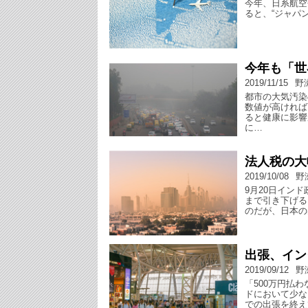
今年、日系航空
ると、“ジャパ
今年も「世
2019/11/15
野
都市の大気汚染
数値が高ければ
ると健康に影響
に…
法人税の大
2019/10/08
野
9月20日イン
まで引き下げる
のだが、日本の
出張、イン
2019/09/12
野
「500万円払
ドにおいて少な
での出張を終え