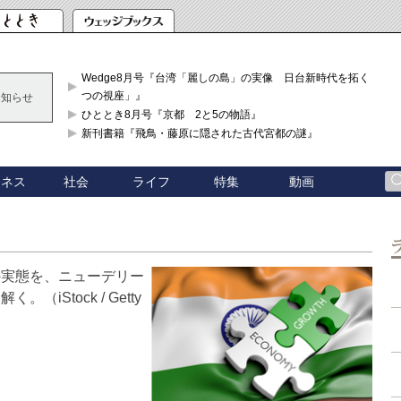
Wedge8月号『台湾「麗しの島」の実像 日台新時代を拓く「3
つの視座」』
お知らせ
ひととき8月号『京都 2と5の物語』
新刊書籍『飛鳥・藤原に隠された古代宮都の謎』
ジネス
社会
ライフ
特集
動画
の実態を、ニューデリー
Stock / Getty