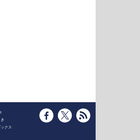
e
とき
ブックス