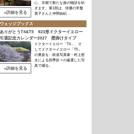
に、京都で新たな旅の物語を紡
ぎます。第1部は、俳優の常盤
»詳細を見る
貴子さんと仲間由紀…
ウェッジブックス
ありがとうT4&T5 923形ドクターイエロー
引退記念カレンダー2027 壁掛けタイプ
ドクターイエロー「T4」、そ
してドクターイエロー「T5」
の勇姿を、鉄道写真家・村上悠
太による四季折々の厳選した写
真で綴る。
»詳細を見る