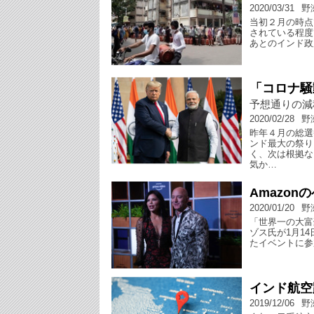
2020/03/31
野
当初２月の時点
されている程度
あとのインド政
「コロナ騒
予想通りの減
2020/02/28
野
昨年４月の総選
ンド最大の祭り
く、次は根拠な
気か…
Amazo
2020/01/20
野
「世界一の大富
ゾス氏が1月1
たイベントに参
インド航空
2019/12/06
野