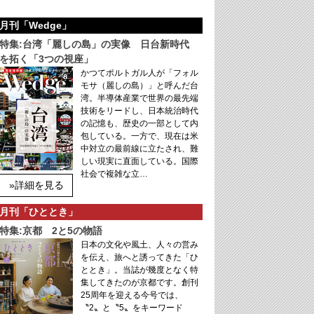
月刊「Wedge」
特集:台湾「麗しの島」の実像 日台新時代
を拓く「3つの視座」
かつてポルトガル人が「フォル
モサ（麗しの島）」と呼んだ台
湾。半導体産業で世界の最先端
技術をリードし、日本統治時代
の記憶も、歴史の一部として内
包している。一方で、現在は米
中対立の最前線に立たされ、難
しい現実に直面している。国際
社会で複雑な立…
»詳細を見る
月刊「ひととき」
特集:京都 2と5の物語
日本の文化や風土、人々の営み
を伝え、旅へと誘ってきた「ひ
ととき」。当誌が幾度となく特
集してきたのが京都です。創刊
25周年を迎える今号では、
〝2〟と〝5〟をキーワード