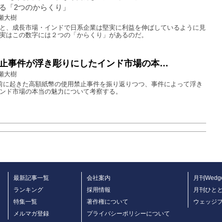
る「2つのからくり」
瀬大樹
と、成長市場・インドで日系企業は堅実に利益を伸ばしているように見
実はこの数字には２つの「からくり」があるのだ。
止事件が浮き彫りにしたインド市場の本…
瀬大樹
前に起きた高額紙幣の使用禁止事件を振り返りつつ、事件によって浮き
ンド市場の本当の魅力について考察する。
最新記事一覧
会社案内
月刊Wedg
ランキング
採用情報
月刊ひと
特集一覧
著作権について
ウェッジ
メルマガ登録
プライバシーポリシーについて