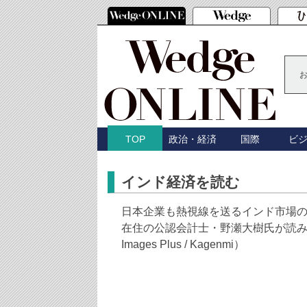
政治・経済
国際
ビ
TOP
インド経済を読む
日本企業も熱視線を送るインド市場
在住の公認会計士・野瀬大樹氏が読み解く。（i
Images Plus / Kagenmi）