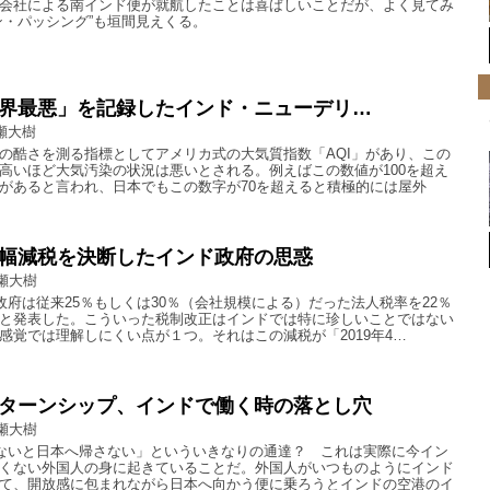
会社による南インド便が就航したことは喜ばしいことだが、よく見てみ
ン・パッシング”も垣間見えくる。
界最悪」を記録したインド・ニューデリ…
瀬大樹
の酷さを測る指標としてアメリカ式の大気質指数「AQI」があり、この
高いほど大気汚染の状況は悪いとされる。例えばこの数値が100を超え
があると言われ、日本でもこの数字が70を超えると積極的には屋外
幅減税を決断したインド政府の思惑
瀬大樹
ド政府は従来25％もしくは30％（会社規模による）だった法人税率を22％
と発表した。こういった税制改正はインドでは特に珍しいことではない
感覚では理解しにくい点が１つ。それはこの減税が「2019年4…
ターンシップ、インドで働く時の落とし穴
瀬大樹
わないと日本へ帰さない」といういきなりの通達？ これは実際に今イン
くない外国人の身に起きていることだ。外国人がいつものようにインド
て、開放感に包まれながら日本へ向かう便に乗ろうとインドの空港のイ