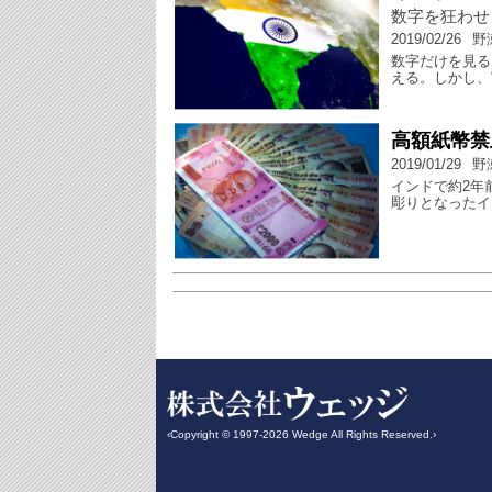
数字を狂わせ
2019/02/26
野
数字だけを見る
える。しかし、
高額紙幣禁
2019/01/29
野
インドで約2年
彫りとなったイ
‹Copyright © 1997-2026 Wedge All Rights Reserved.›