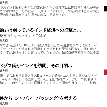
瀬大樹
でのインド政府の対応は特定の国からの渡航者には問診票と検温が実施
で非常に緩かったのだが、３月３日に首都デリーで初の陽性患者が出た
府の動きは日本とは対照的に非常に迅速だった。
動」は弱っているインド経済への打撃と…
税方向となったインド予算案
瀬大樹
挙でぶち上げた6.8％という経済成長はとても達成できそうになく、イ
「ディワリ」が過ぎれば回復すると言われた景気も回復する兆しがな
く「年があければ」と言われていたものの、結局自動車産業中心に不景
nのベゾス氏がインドを訪問、その目的…
瀬大樹
豪」でもある世界最大手のEコマース企業Amazonを率いるジェフ・ベ
4日から3日間インドを訪問していた。彼は首都ニューデリーで開催され
加し、これからのインド経済やインドという国の先行きについて彼自…
路から“ジャパン・パッシング”を考える
瀬大樹