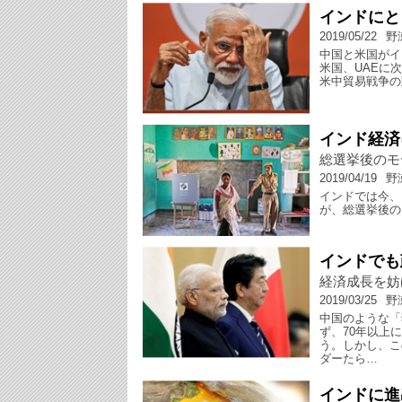
インドにと
2019/05/22
野
中国と米国がイ
米国、UAEに
米中貿易戦争の
インド経済
総選挙後のモ
2019/04/19
野
インドでは今、
が、総選挙後の
インドでも
経済成長を妨
2019/03/25
野
中国のような「
ず、70年以上
う。しかし、こ
ダーたら…
インドに進