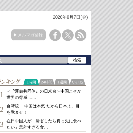
2026年8月7日(金)
メルマガ登録
ランキング
1時間
24時間
1週間
いいね
＜〝運命共同体〟の日米台＞中国こそが
1
世界の脅威....…
台湾統一 中国は本気 だから日本よ、目
2
を覚ませ！
在日中国人が「帰省したら真っ先に食べ
3
たい」意外すぎる食…