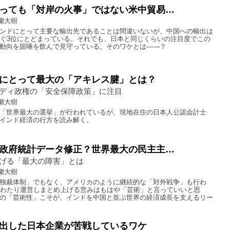
っても「対岸の火事」ではない米中貿易…
瀬大樹
ンドにとって主要な輸出先であることは間違いないが、中国への輸出は
次ぐ3位にとどまっている。それでも、日本と同じくらいの注目度でこの
動向を固唾を飲んで見守っている。そのワケとは――？
にとって最大の「アキレス腱」とは？
ディ政権の「安全保障政策」に注目
瀬大樹
「世界最大の選挙」が行われているが、現地在住の日本人公認会計士
インド経済の行方を読み解く。
政府統計データ修正？世界最大の民主主…
げる「最大の障害」とは
瀬大樹
独裁体制」でもなく、アメリカのように継続的な「対外戦争」も行わ
にわたり運営しまとめ上げる営みはもはや「芸術」と言っていいと思
の「芸術性」こそが、インドを中国と並ぶ世界の経済成長を支えるリー
出した日本企業が苦戦しているワケ