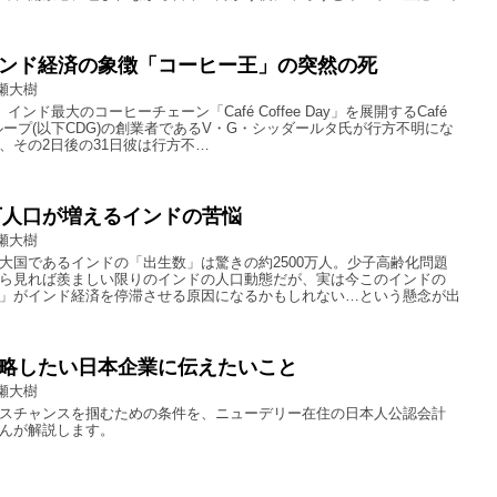
ンド経済の象徴「コーヒー王」の突然の死
瀬大樹
インド最大のコーヒーチェーン「Café Coffee Day」を展開するCafé
ay グループ(以下CDG)の創業者であるV・G・シッダールタ氏が行方不明にな
、その2日後の31日彼は行方不…
0万人口が増えるインドの苦悩
瀬大樹
大国であるインドの「出生数」は驚きの約2500万人。少子高齢化問題
ら見れば羨ましい限りのインドの人口動態だが、実は今このインドの
」がインド経済を停滞させる原因になるかもしれない…という懸念が出
略したい日本企業に伝えたいこと
瀬大樹
スチャンスを掴むための条件を、ニューデリー在住の日本人公認会計
んが解説します。