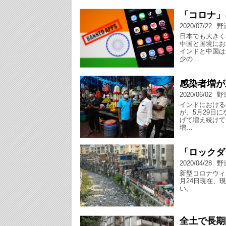
「コロナ」
2020/07/22
野
日本でも大きく
中国と国境にお
インドと中国は
少の…
感染者増が
2020/06/02
野
インドにおける
が、5月29日
げて増え続けて
増…
「ロックダ
2020/04/28
野
新型コロナウィ
月24日現在、
い。
全土で長期