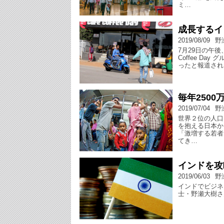
ミ…
成長するイ
2019/08/09
野
7月29日の午後、
Coffee D
ったと報道され
毎年250
2019/07/04
野
世界２位の人口
を抱える日本か
「激増する若者
てき…
インドを攻
2019/06/03
野
インドでビジネ
士・野瀬大樹さ