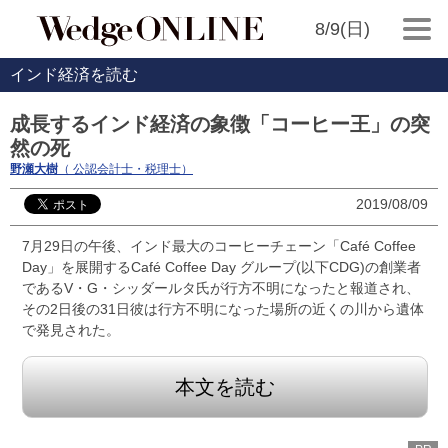
8/9(日)
インド経済を読む
成長するインド経済の象徴「コーヒー王」の突
然の死
野瀬大樹
（ 公認会計士・税理士）
2019/08/09
7月29日の午後、インド最大のコーヒーチェーン「Café Coffee
Day」を展開するCafé Coffee Day グループ(以下CDG)の創業者
であるV・G・シッダールタ氏が行方不明になったと報道され、
その2日後の31日彼は行方不明になった場所の近くの川から遺体
で発見された。
本文を読む