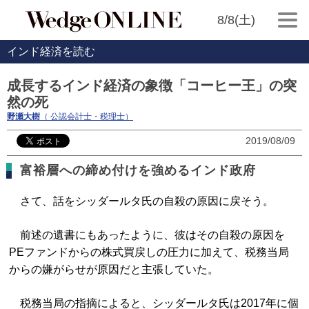
8/8(土)
インド経済を読む
成長するインド経済の象徴「コーヒー王」の突
然の死
野瀬大樹
（ 公認会計士・税理士）
2019/08/09
富裕層への締め付けを強めるインド政府
さて、話をシッダールタ氏の自殺の原因に戻そう。
前述の遺書にもあったように、彼はその自殺の原因を
PEファンドからの株式買戻しの圧力に加えて、税務当局
からの嫌がらせが原因だと主張していた。
税務当局の指摘によると、シッダールタ氏は2017年に個