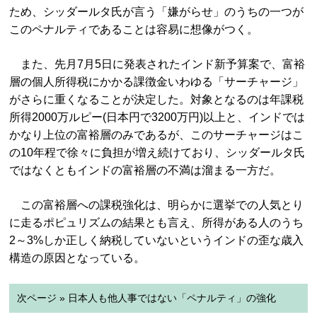
ため、シッダールタ氏が言う「嫌がらせ」のうちの一つが
このペナルティであることは容易に想像がつく。
また、先月7月5日に発表されたインド新予算案で、富裕
層の個人所得税にかかる課徴金いわゆる「サーチャージ」
がさらに重くなることが決定した。対象となるのは年課税
所得2000万ルピー(日本円で3200万円)以上と、インドでは
かなり上位の富裕層のみであるが、このサーチャージはこ
の10年程で徐々に負担が増え続けており、シッダールタ氏
ではなくともインドの富裕層の不満は溜まる一方だ。
この富裕層への課税強化は、明らかに選挙での人気とり
に走るポピュリズムの結果とも言え、所得がある人のうち
2～3%しか正しく納税していないというインドの歪な歳入
構造の原因となっている。
次ページ » 日本人も他人事ではない「ペナルティ」の強化