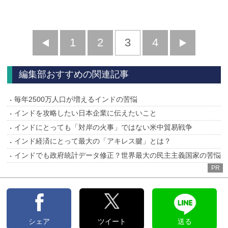
前
1
2
3
4
次
へ
へ
編集部おすすめの関連記事
毎年2500万人口が増えるインドの苦悩
インドを攻略したい日本企業に伝えたいこと
インドにとっても「対岸の火事」ではない米中貿易戦争
インド経済にとって最大の「アキレス腱」とは？
インドでも政府統計データ修正？世界最大の民主主義国家の苦悩
PR
シェア
ツイート
送る