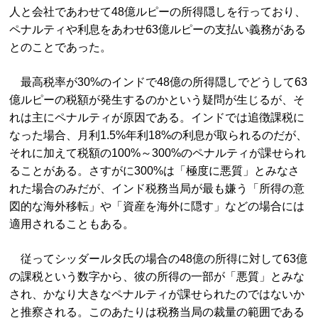
人と会社であわせて48億ルピーの所得隠しを行っており、
ペナルティや利息をあわせ63億ルピーの支払い義務がある
とのことであった。
最高税率が30%のインドで48億の所得隠しでどうして63
億ルピーの税額が発生するのかという疑問が生じるが、そ
れは主にペナルティが原因である。インドでは追徴課税に
なった場合、月利1.5%年利18%の利息が取られるのだが、
それに加えて税額の100%～300%のペナルティが課せられ
ることがある。さすがに300%は「極度に悪質」とみなさ
れた場合のみだが、インド税務当局が最も嫌う「所得の意
図的な海外移転」や「資産を海外に隠す」などの場合には
適用されることもある。
従ってシッダールタ氏の場合の48億の所得に対して63億
の課税という数字から、彼の所得の一部が「悪質」とみな
され、かなり大きなペナルティが課せられたのではないか
と推察される。このあたりは税務当局の裁量の範囲である