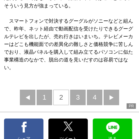
そういう見方が強まっている。
スマートフォンで対決するグーグルがソニーなどと組ん
で、昨年、ネット経由で動画配信を受けたりできるグーグ
ルテレビを出したが、売れ行きはいまいち。テレビメーカ
ーはどこも機能面での差異化の難しさと価格競争に苦しん
でおり、液晶パネルを購入して組み立てるパソコンに似た
事業構造のなかで、脱出の道を見いだすのは容易ではな
い。
前
1
2
3
4
次
PR
へ
へ
シェア
ツイート
送る