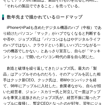
そしてアップルの製品は、製品そのものを売ると同時に、
「それらの製品でできること」を売っている。
数年先まで描かれているロードマップ
iPhoneやiPadも含めたデジタル機器のハブ（中核）であ
り続けたパソコン「マック」がハブでなくなると判断する
や否や、ジョブズ氏は「パソコンはもはやデジタルライフ
のハブではない。クラウドという新しいハブにつながる一
つの機器でしかない」とあっさり宣言し、自らが「マッキ
ントッシュ」で開いたパソコン時代の扉を自ら閉じた。
創造と破壊を繰り返してきたジョブズ氏。最大の「製
品」はアップルそのものだろう。そのアップルを託した相
手はクック新CEO。クック氏は、IBMやコンパックを経
て、98年にアップルに入社した。創業者ながら、自らが招
いた経営者、ジョン・スカリー氏と対立して一度はアップ
ルを事実上追放されたジョブズ氏が、経営不振に陥ったア
ップルに復帰し、暫定CEOとなったのが97年。翌年にジョ