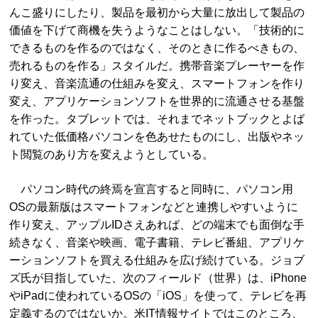
んこ盛りにしたり、製品を最初から大量に放出して製品の
価値を下げて商機を失うようなことはしない。「技術的に
できるものを作るのではなく、そのときに作るべきもの、
売れるものを作る」スタイルだ。携帯音楽プレーヤーを作
り変え、音楽流通の仕組みを変え、スマートフォンを作り
変え、アプリケーションソフトを世界的に流通させる基盤
を作った。タブレットでは、それまでネットブックとよば
れていた低価格パソコンを色あせたものにし、出版やネッ
ト閲覧のあり方を変えようとしている。
パソコン時代の終焉を宣言すると同時に、パソコン用
OSの最新版はスマートフォンなどと連携しやすいように
作り変え、アップルIDさえあれば、どの端末でも面倒な手
続きなく、音楽や映画、電子書籍、テレビ番組、アプリケ
ーションソフトを買える仕組みを広げ続けている。ジョブ
ズ氏が目指していた、次のフィールド（世界）は、iPhone
やiPadに使われているOSの「iOS」を使って、テレビを再
定義するのではないか。米IT情報サイトではこのところ、