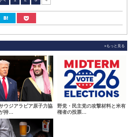
»もっと見る
サウジアラビア原子力協
野党・民主党の攻撃材料と米有
が持…
権者の投票…