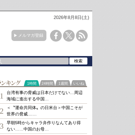
2026年8月8日(土)
メルマガ登録
ランキング
1時間
24時間
1週間
いいね
台湾有事の脅威は日本だけでない…周辺
1
海域に進出する中国…
＜〝運命共同体〟の日米台＞中国こそが
2
世界の脅威....…
早朝5時からキャラ弁作りなんてあり得
3
ない……中国のお母…