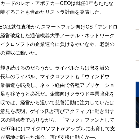
カードのレオ・アポテカーCEOは就任1年もたたな
分離することも含めたリストラ計画を発表した。
Oは就任直後からスマートフォン向けOS「アンドロ
、経営破綻した通信機器大手ノーテル・ネットワーク
マイクロソフトの企業連合に負けるやいなや、老舗の
ィの買収に動いた。
輝き続けるのだろうか。ライバルたちは息を潜め
。長年のライバル、マイクロソフトも「ウィンドウ
事業構造を転換し、ネット経由で各種アプリケーショ
軸足を移そうと必死だ。企業向けクラウド事業強化を
買収では、経営から退いて慈善活動に注力していたは
く意見を表明。ゲイツ氏が再びアクティブに動き出す
ウズの開発者でありながら、「マック」ファンとして
た97年にはマイクロソフトがアップルに出資して支
ルが窮地に陥った場合、再び支援に動くか―。