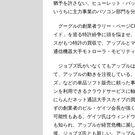
猶予を許さない。ヒューレット・パッ
いうちに主力事業のパソコン部門を
グーグルの創業者ラリー・ページCE
イド」を巡る特許紛争に頭を悩ませ
スがもつ特許の買収で、アップルと
通信機器大手モトローラ・モビリテ
ジョブズ氏がいなくてもアップルは
て、アップルの動きを注視している
ズ」などの単品ソフト販売に頼った
ンを利用できるクラウドサービスに
にらんだネット通話大手スカイプの
ずの創業者のビル・ゲイツ会長が強
可能性もある。ゲイツ氏はウィンド
も知られ、アップルが経営危機に瀕し
援。ジョブズ氏とも親しい。アップ