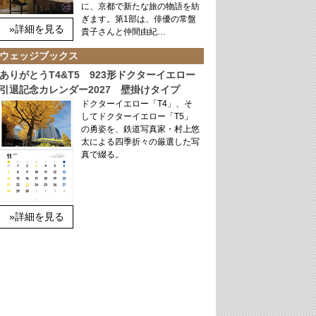
に、京都で新たな旅の物語を紡
ぎます。第1部は、俳優の常盤
»詳細を見る
貴子さんと仲間由紀…
ウェッジブックス
ありがとうT4&T5 923形ドクターイエロー
引退記念カレンダー2027 壁掛けタイプ
ドクターイエロー「T4」、そ
してドクターイエロー「T5」
の勇姿を、鉄道写真家・村上悠
太による四季折々の厳選した写
真で綴る。
»詳細を見る