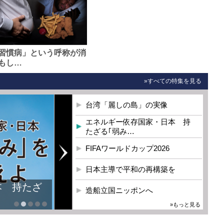
習慣病」という呼称が消
もし…
»すべての特集を見る
台湾「麗しの島」の実像
エネルギー依存国家・日本 持
たざる｢弱み…
FIFAワールドカップ2026
日本主導で平和の再構築を
本 持たざ
造船立国ニッポンへ
»もっと見る