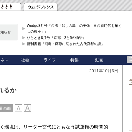
Wedge8月号『台湾「麗しの島」の実像 日台新時代を拓く「3
つの視座」』
お知らせ
ひととき8月号『京都 2と5の物語』
新刊書籍『飛鳥・藤原に隠された古代宮都の謎』
ジネス
社会
ライフ
特集
動画
2011年10月6日
れるか
刷画面
巻く環境は、リーダー交代にともなう試運転の時間的