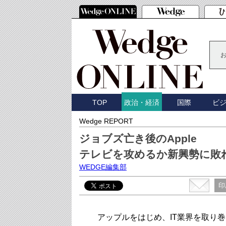
TOP
国際
ビ
政治・経済
Wedge REPORT
ジョブズ亡き後のApple
テレビを攻めるか新興勢に敗
WEDGE編集部
印
アップルをはじめ、IT業界を取り