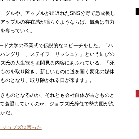
ーグルや、アップルが出遅れたSNS分野で急成長し
。アップルの存在感が揺らぐようならば、競合は有力
ーを奪っていく。
ード大学の卒業式で伝説的なスピーチをした。「ハ
イハングリー、ステイフーリッシュ）」という結びの
ブズ氏の人生観を垣間見る内容にあふれている。「死
きものを取り除き、新しいものに道を開く変化の媒体
きものとなり、取り除かれる日が来ます」。
きものとなるのか、それとも会社自体が古きものと
れて衰退していくのか。ジョブズ氏辞任で勢力図が流
確かだ。
」 ジョブズは言った