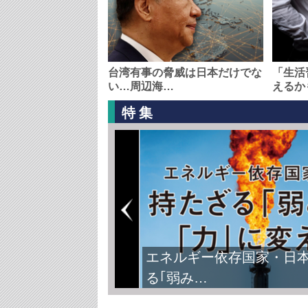
台湾有事の脅威は日本だけでな
「生活
い…周辺海…
えるか
特集
エネルギー依存国家・日
る｢弱み…