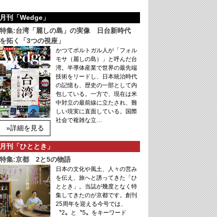
月刊「Wedge」
特集:台湾「麗しの島」の実像 日台新時代
を拓く「3つの視座」
かつてポルトガル人が「フォル
モサ（麗しの島）」と呼んだ台
湾。半導体産業で世界の最先端
技術をリードし、日本統治時代
の記憶も、歴史の一部として内
包している。一方で、現在は米
中対立の最前線に立たされ、難
しい現実に直面している。国際
社会で複雑な立…
»詳細を見る
月刊「ひととき」
特集:京都 2と5の物語
日本の文化や風土、人々の営み
を伝え、旅へと誘ってきた「ひ
ととき」。当誌が幾度となく特
集してきたのが京都です。創刊
25周年を迎える今号では、
〝2〟と〝5〟をキーワード