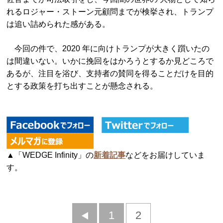
れるロジャー・ストーン元顧問までが検挙され、トランプ
は追い詰められた感がある。
今回の件で、2020 年に向けトランプが大きく躓いたの
は間違いない。いかに挽回をはかろうとするか見どころで
あるが、注目を浴び、支持者の賛同を得ることだけを目的
とする政策を打ち出すことが懸念される。
▲「WEDGE Infinity」の
新着記事
などをお届けしていま
す。
前
1
2