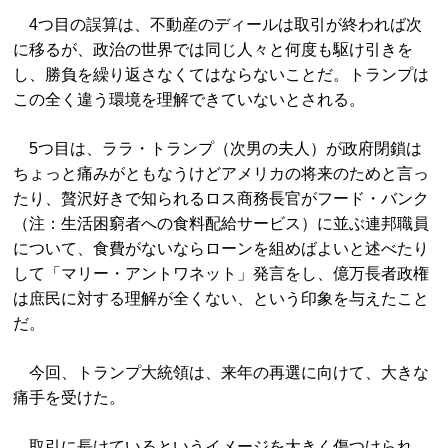
4つ目の誤算は、不動産のディールは取引が終われば次
に移るが、政治の世界では同じ人々と何度も駆け引きを
し、勝負を繰り返さなくてはならないことだ。トランプは
この全く違う環境を理解できていないとされる。
5つ目は、ララ・トランプ（次男の夫人）が政府閉鎖は
ちょっと痛みがともなうけどアメリカの将来のためと言っ
たり、贅沢好きで知られるロス商務長官がフード・バンク
（注：生活困窮者への食料配給サービス）に並ぶ連邦職員
について、食費がないならローンを組めばよいと述べたり
して「マリー・アントワネット」発言をし、億万長者政権
は庶民に対する理解が全くない、という印象を与えたこと
だ。
今回、トランプ大統領は、来年の再選に向けて、大きな
痛手を受けた。
取引に長けているというイメージを大きく傷つけられ、