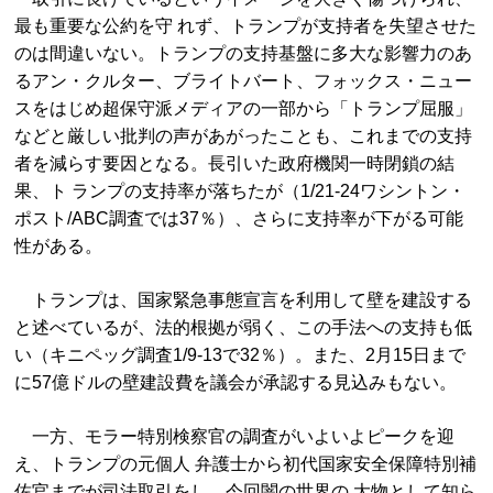
最も重要な公約を守 れず、トランプが支持者を失望させた
のは間違いない。トランプの支持基盤に多大な影響力のあ
るアン・クルター、ブライトバート、フォックス・ニュー
スをはじめ超保守派メディアの一部から「トランプ屈服」
などと厳しい批判の声があがったことも、これまでの支持
者を減らす要因となる。長引いた政府機関一時閉鎖の結
果、ト ランプの支持率が落ちたが（1/21-24ワシントン・
ポスト/ABC調査では37％）、さらに支持率が下がる可能
性がある。
トランプは、国家緊急事態宣言を利用して壁を建設する
と述べているが、法的根拠が弱く、この手法への支持も低
い（キニペッグ調査1/9-13で32％）。また、2月15日まで
に57億ドルの壁建設費を議会が承認する見込みもない。
一方、モラー特別検察官の調査がいよいよピークを迎
え、トランプの元個人 弁護士から初代国家安全保障特別補
佐官までが司法取引をし、今回闇の世界の 大物として知ら