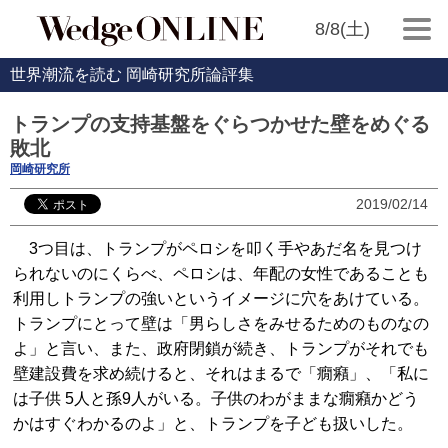
8/8(土)
世界潮流を読む 岡崎研究所論評集
トランプの支持基盤をぐらつかせた壁をめぐる
敗北
岡崎研究所
2019/02/14
3つ目は、トランプがペロシを叩く手やあだ名を見つけ
られないのにくらべ、ペロシは、年配の女性であることも
利用しトランプの強いというイメージに穴をあけている。
トランプにとって壁は「男らしさをみせるためのものなの
よ」と言い、また、政府閉鎖が続き、トランプがそれでも
壁建設費を求め続けると、それはまるで「癇癪」、「私に
は子供 5人と孫9人がいる。子供のわがままな癇癪かどう
かはすぐわかるのよ」と、トランプを子ども扱いした。