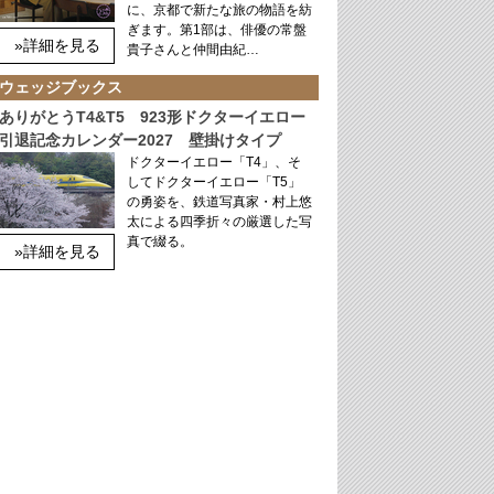
に、京都で新たな旅の物語を紡
ぎます。第1部は、俳優の常盤
»詳細を見る
貴子さんと仲間由紀…
ウェッジブックス
ありがとうT4&T5 923形ドクターイエロー
引退記念カレンダー2027 壁掛けタイプ
ドクターイエロー「T4」、そ
してドクターイエロー「T5」
の勇姿を、鉄道写真家・村上悠
太による四季折々の厳選した写
真で綴る。
»詳細を見る