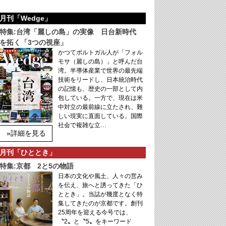
月刊「Wedge」
特集:台湾「麗しの島」の実像 日台新時代
を拓く「3つの視座」
かつてポルトガル人が「フォル
モサ（麗しの島）」と呼んだ台
湾。半導体産業で世界の最先端
技術をリードし、日本統治時代
の記憶も、歴史の一部として内
包している。一方で、現在は米
中対立の最前線に立たされ、難
しい現実に直面している。国際
社会で複雑な立…
»詳細を見る
月刊「ひととき」
特集:京都 2と5の物語
日本の文化や風土、人々の営み
を伝え、旅へと誘ってきた「ひ
ととき」。当誌が幾度となく特
集してきたのが京都です。創刊
25周年を迎える今号では、
〝2〟と〝5〟をキーワード