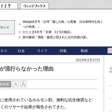
Wedge8月号『台湾「麗しの島」の実像 日台新時代を拓く「3
つの視座」』
お知らせ
ひととき8月号『京都 2と5の物語』
新刊書籍『飛鳥・藤原に隠された古代宮都の謎』
ジネス
社会
ライフ
特集
動画
2019年2月27日
」が流行らなかった理由
刷画面
に使用されているホルモン剤、過剰な抗生物質など
多くのリサーチ結果が報告されてきた。