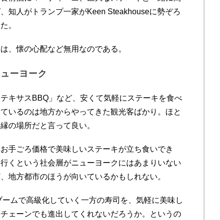
人がトランプ一家がKeen Steakhouseに勢ぞろ
いた。
は、懐の心配など無用なのである。
ニューヨーク
テキサスBBQ」など、安くて気軽にステーキを食べ
っているのは地方からやってきた観光客ばかり。ほと
無縁の場所だと言って良い。
お手ごろ価格で美味しいステーキが立ち食いでき
に行くという社会層がニューヨークにはあまりいない
ど、地方都市のほうが向いているかもしれない。
」ブームで高級化していく一方の寿司を、気軽に美味し
司チェーンでも進出してくれないだろうか。というの