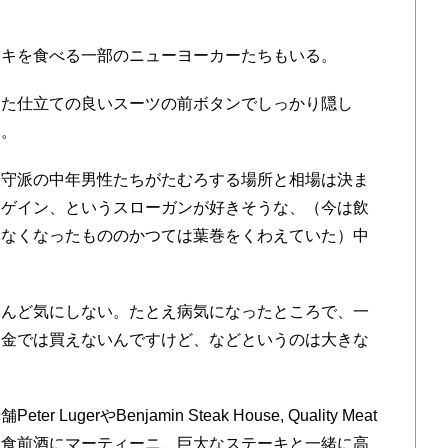
？
キを食べる一部のニューヨーカーたちもいる。
た仕立ての良いスーツの前ボタンでしっかり隠し
る。
守派の中年男性たちがたむろする場所と相場は決ま
アゲイン、というスローガンが好きそうな、（今は飲
見なくなったもののかつては葉巻をくわえていた）中
んど気にしない。たとえ病気になったところで、一
お金では買えないんですけど、などというのは大きな
erやBenjamin Steak House, Quality Meat
。食前酒にマーティーニ、巨大なステーキと一緒に高