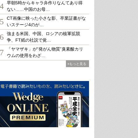
早朝5時からキャラ弁作りなんてあり得
4
ない……中国のお母…
CT画像に映った小さな影、卒業証書がな
5
いステージ4のが…
強まる米国、中国、ロシアの核軍拡競
6
争、FT紙の社説で覚…
「ヤマザキ」が“発がん物質”臭素酸カリ
7
ウムの使用をわざ…
»もっと見る