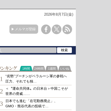
2026年8月7日(金)
メルマガ登録
ランキング
1時間
24時間
1週間
いいね
“劣勢”プーチンがベラルーシ軍の参戦へ
1
圧力、それでも独…
＜〝運命共同体〟の日米台＞中国こそが
2
世界の脅威....…
日本でも進む「在宅勤務廃止」、
3
GMO・熊谷代表の投稿で…