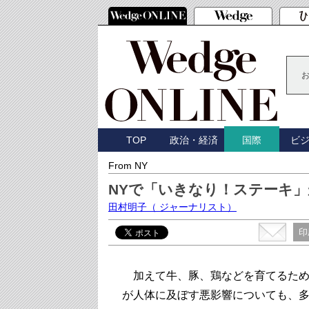
TOP
政治・経済
ビ
国際
From NY
NYで「いきなり！ステーキ
田村明子
（ ジャーナリスト）
印
加えて牛、豚、鶏などを育てるため
が人体に及ぼす悪影響についても、