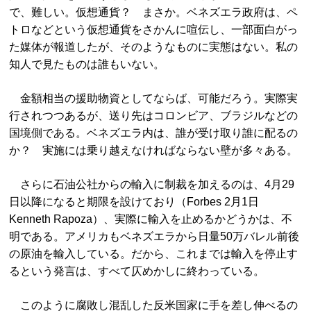
で、難しい。仮想通貨？ まさか。ベネズエラ政府は、ペ
トロなどという仮想通貨をさかんに喧伝し、一部面白がっ
た媒体が報道したが、そのようなものに実態はない。私の
知人で見たものは誰もいない。
金額相当の援助物資としてならば、可能だろう。実際実
行されつつあるが、送り先はコロンビア、ブラジルなどの
国境側である。ベネズエラ内は、誰が受け取り誰に配るの
か？ 実施には乗り越えなければならない壁が多々ある。
さらに石油公社からの輸入に制裁を加えるのは、4月29
日以降になると期限を設けており（Forbes 2月1日
Kenneth Rapoza）、実際に輸入を止めるかどうかは、不
明である。アメリカもベネズエラから日量50万バレル前後
の原油を輸入している。だから、これまでは輸入を停止す
るという発言は、すべて仄めかしに終わっている。
このように腐敗し混乱した反米国家に手を差し伸べるの