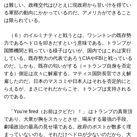
は難しい。政権交代はひとえに現政府から甘い汁を得てい
る軍部の動向にかかっているのだ。アメリカができること
は限られている。
（６）のイルミナティと戦うとは、ワシントンの既存勢
力であるヘドロを叩きだすという意味である。トランプが
国際機関と戦っている様子はないが、国内ではこれは実行
している。既存勢力の代表であろうCIAやFBIと戦っている
のだ。しかも、既存の匂いがする（＝トランプ自身を否定
する）側近は次々に解雇する。マティス国防長官でさえ解
雇したのだ。日本のマスコミや日本人はそれを否定的にと
らえるが、まさにそれだからこそ、トランプは支持される
のである。
「You're fired（お前はクビだ）！」 はトランプの真骨頂
であり、大衆が胸をスカッとさせ、喝采する最強の手段、
劇場政治の最高の見せ場である。政府のポストが数多く埋
まっていないのも、それだけヘドロが少ないのだから、大