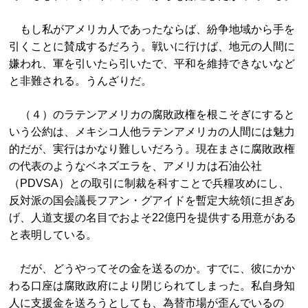
もし私がアメリカ人であったならば、紛争地域から手を
引くことに賛成するだろう。戦いに行けば、地元の人間に
嫌われ、軍を引いたら引いたで、平和を維持できないなど
と非難される。うんざりだ。
（４）のラテンアメリカの腐敗政権を根こそぎにすると
いう公約は、メキシコ人他ラテンアメリカの人間には魅力
的だが、実行はかなり難しいだろう。現在まさに腐敗政権
の代表のようなベネズエラを、アメリカは石油公社
（PDVSA）との取引に制裁を科すことで兵糧攻めにし、
反対派の国会議長フアン・グアイドを暫定大統領に担ぎあ
げ、人道支援の名目でおよそ22億円を提供する用意がある
と表明している。
だが、どうやってその金を送るのか。すでに、彼にかか
わる口座は腐敗政府により閉じられてしまった。私自身知
人に支援金を送ろうとしても、為替市場が歪んでいるの