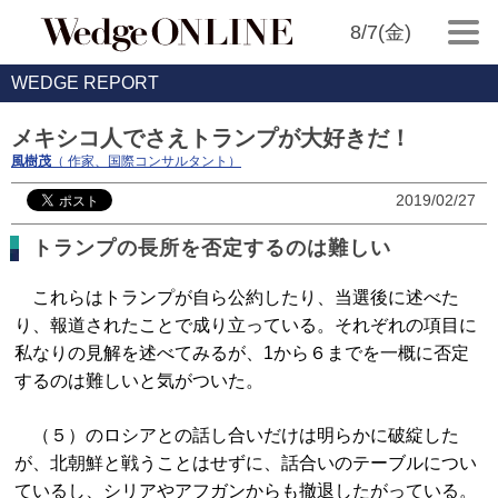
8/7(金)
WEDGE REPORT
メキシコ人でさえトランプが大好きだ！
風樹茂
（ 作家、国際コンサルタント）
2019/02/27
トランプの長所を否定するのは難しい
これらはトランプが自ら公約したり、当選後に述べた
り、報道されたことで成り立っている。それぞれの項目に
私なりの見解を述べてみるが、1から６までを一概に否定
するのは難しいと気がついた。
（５）のロシアとの話し合いだけは明らかに破綻した
が、北朝鮮と戦うことはせずに、話合いのテーブルについ
ているし、シリアやアフガンからも撤退したがっている。