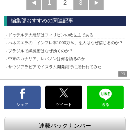
前
1
2
3
次
へ
へ
編集部おすすめの関連記事
ドゥテルテ大統領はフィリピンの救世主である
べネズエラの「インフレ率1000万％」を人はなぜ信じるのか？
ブラジルで黒魔術はなぜ効くのか？
中東のカナリア、レバノンは何を語るのか
サウジアラビアでイスラム開発銀行に雇われてみた
PR
シェア
ツイート
送る
連載バックナンバー