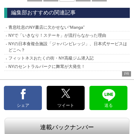
へ
へ
編集部おすすめの関連記事
青息吐息のNY書店に欠かせない“Manga”
NYで「いきなり！ステーキ」が流行らなかった理由
NYの日本食複合施設「ジャパンビレッジ」、日本式サービスは
どこへ？
フィットネスおたくの街・NY高級ジム潜入記
NYのセントラルパークに舞茸が大発生！
PR
シェア
ツイート
送る
連載バックナンバー