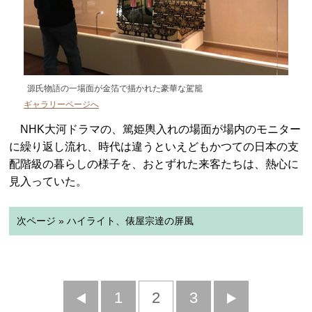
源氏物語の一場面が金箔で描かれた豪華な駕籠
ギャラリーページへ
NHK大河ドラマの、篤姫輿入れの場面が場内のモニター
に繰り返し流れ、時代は違うといえどもかつての日本の支
配階級の暮らしの様子を、おとずれた来客たちは、熱心に
見入っていた。
次ページ » ハイライト、俵屋宗達の屏風
前
1
2
3
次