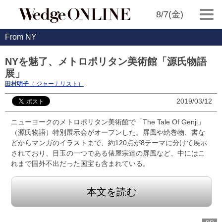
8/7(金)
From NY
NYを魅了、メトロポリタン美術館「源氏物語
展」
田村明子
（ ジャーナリスト）
2019/03/12
ニューヨークのメトロポリタン美術館で「The Tale Of Genji」
（源氏物語）特別展示会がオープンした。屏風や絵巻物、書な
どからマンガのイラストまで、約120点が8テーマに分けて展示
されており、目玉の一つである俵屋宗達の屏風など、中にはこ
れまで国外不出だった国宝も含まれている。
本文を読む