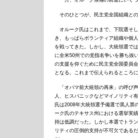
そのひとつが、民主党全国組織との
オルーク氏はこれまで、下院選そし
き、もっぱらボランティア組織や個
を戦ってきた。しかし、大統領選では
に全米50州での党指名争いを勝ち抜
の支援を仰ぐために民主党全国委員
となる。これまで伝えられるところ
「オバマ前大統領の再来」の呼び声
人、ヒスパニックなどマイノリティ
氏は2008年大統領選予備選で黒人票
ーク氏のテキサス州における選挙実
持は低調だった。しかし本選でトラ
リティの圧倒的支持が不可欠である