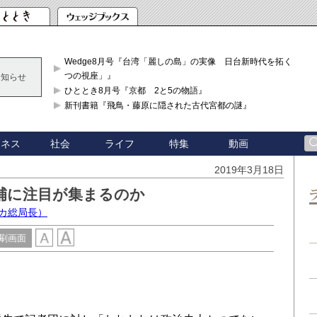
Wedge8月号『台湾「麗しの島」の実像 日台新時代を拓く「3
つの視座」』
お知らせ
ひととき8月号『京都 2と5の物語』
新刊書籍『飛鳥・藤原に隠された古代宮都の謎』
ジネス
社会
ライフ
特集
動画
2019年3月18日
補に注目が集まるのか
カ総局長）
刷画面