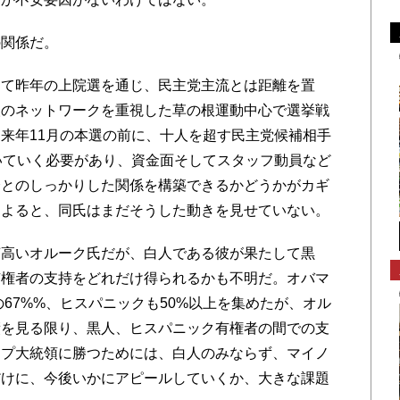
関係だ。
て昨年の上院選を通じ、民主党主流とは距離を置
人のネットワークを重視した草の根運動中心で選挙戦
来年11月の本選の前に、十人を超す民主党候補相手
いていく必要があり、資金面そしてスタッフ動員など
会とのしっかりした関係を構築できるかどうかがカギ
によると、同氏はまだそうした動きを見せていない。
高いオルーク氏だが、白人である彼が果たして黒
有権者の支持をどれだけ得られるかも不明だ。オバマ
の67%%、ヒスパニックも50%以上を集めたが、オル
績を見る限り、黒人、ヒスパニック有権者の間での支
ンプ大統領に勝つためには、白人のみならず、マイノ
だけに、今後いかにアピールしていくか、大きな課題