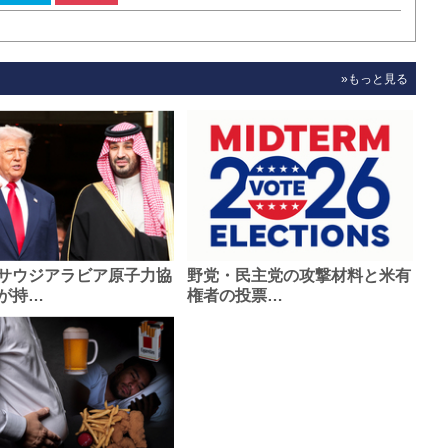
»もっと見る
サウジアラビア原子力協
野党・民主党の攻撃材料と米有
が持…
権者の投票…