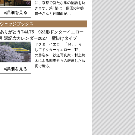
に、京都で新たな旅の物語を紡
ぎます。第1部は、俳優の常盤
»詳細を見る
貴子さんと仲間由紀…
ウェッジブックス
ありがとうT4&T5 923形ドクターイエロー
引退記念カレンダー2027 壁掛けタイプ
ドクターイエロー「T4」、そ
してドクターイエロー「T5」
の勇姿を、鉄道写真家・村上悠
太による四季折々の厳選した写
真で綴る。
»詳細を見る