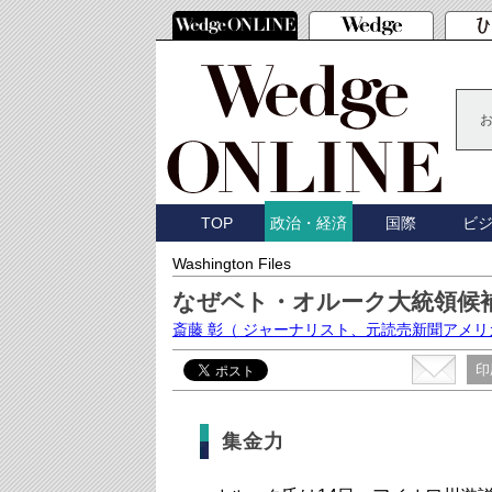
TOP
国際
ビ
政治・経済
Washington Files
なぜベト・オルーク大統領候
斎藤 彰
（ ジャーナリスト、元読売新聞アメリ
印
集金力