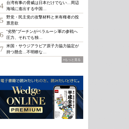
台湾有事の脅威は日本だけでない…周辺
4
海域に進出する中国…
野党・民主党の攻撃材料と米有権者の投
5
票意欲
“劣勢”プーチンがベラルーシ軍の参戦へ
6
圧力、それでも独…
米国・サウジアラビア原子力協力協定が
7
持つ懸念…不明瞭な…
»もっと見る