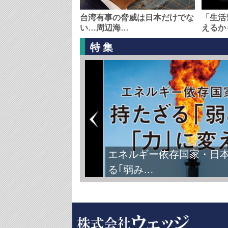
台湾有事の脅威は日本だけでな
「生活
い…周辺海…
えるか
特集
エネルギー依存国家・日
る｢弱み…