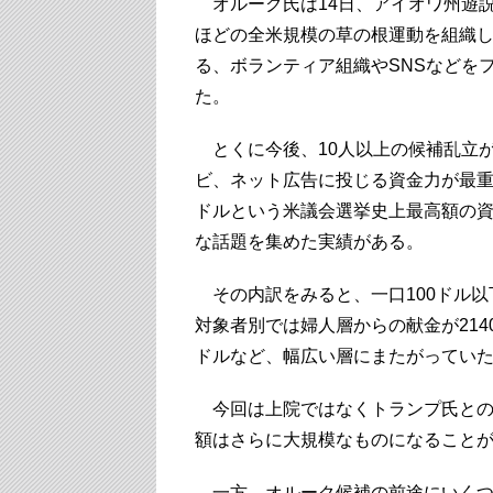
オルーク氏は14日、アイオワ州遊
ほどの全米規模の草の根運動を組織
る、ボランティア組織やSNSなどを
た。
とくに今後、10人以上の候補乱立
ビ、ネット広告に投じる資金力が最重
ドルという米議会選挙史上最高額の
な話題を集めた実績がある。
その内訳をみると、一口100ドル以
対象者別では婦人層からの献金が214
ドルなど、幅広い層にまたがってい
今回は上院ではなくトランプ氏との
額はさらに大規模なものになること
一方、オルーク候補の前途にいくつ