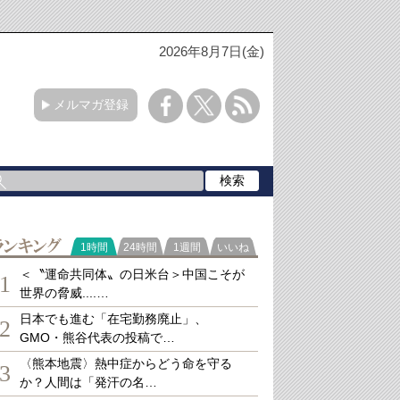
2026年8月7日(金)
メルマガ登録
ランキング
1時間
24時間
1週間
いいね
＜〝運命共同体〟の日米台＞中国こそが
1
世界の脅威....…
日本でも進む「在宅勤務廃止」、
2
GMO・熊谷代表の投稿で…
〈熊本地震〉熱中症からどう命を守る
3
か？人間は「発汗の名…