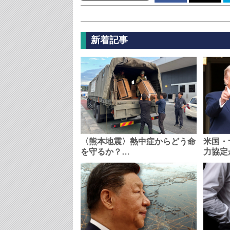
新着記事
〈熊本地震〉熱中症からどう命
米国・
を守るか？…
力協定