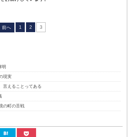
1
2
3
前へ
解明
の現実
、言えることってある
議
境の町の舌戦