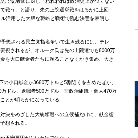
説先で記者団に対し「われわれは政治史上かつてない
して戦う」と語り、先の上院選挙戦をはるかに上回
フル活用した大胆な戦略と戦術で臨む決意を表明し
が予想される民主党指名争いで生き残るには、テレ
要視されるが、オルーク氏は先の上院選でも8000万
資金を大口献金者たちに頼ることなくかき集め、大き
下の小口献金が3680万ドルと5割近くを占めたほか、
0万ドル、退職者500万ドル、非政治組織・個人470万
たことが明らかになっている。
対決をめざした大統領選への立候補だけに、献金総
が予想される。
か不安要因がないわけではない。