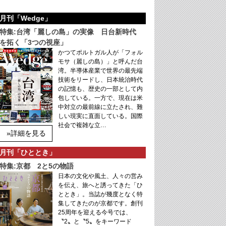
月刊「Wedge」
特集:台湾「麗しの島」の実像 日台新時代
を拓く「3つの視座」
かつてポルトガル人が「フォル
モサ（麗しの島）」と呼んだ台
湾。半導体産業で世界の最先端
技術をリードし、日本統治時代
の記憶も、歴史の一部として内
包している。一方で、現在は米
中対立の最前線に立たされ、難
しい現実に直面している。国際
社会で複雑な立…
»詳細を見る
月刊「ひととき」
特集:京都 2と5の物語
日本の文化や風土、人々の営み
を伝え、旅へと誘ってきた「ひ
ととき」。当誌が幾度となく特
集してきたのが京都です。創刊
25周年を迎える今号では、
〝2〟と〝5〟をキーワード