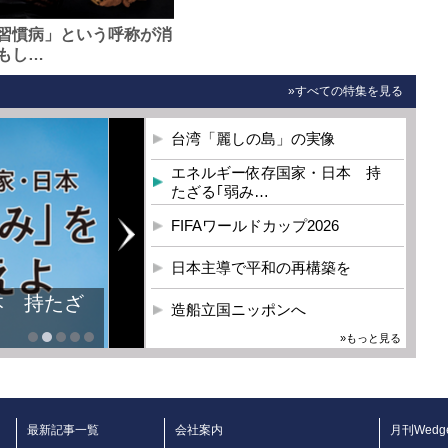
習慣病」という呼称が消
もし…
»すべての特集を見る
台湾「麗しの島」の実像
エネルギー依存国家・日本 持
たざる｢弱み…
FIFAワールドカップ2026
日本主導で平和の再構築を
本 持たざ
造船立国ニッポンへ
»もっと見る
最新記事一覧
会社案内
月刊Wedg