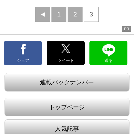
前
1
2
3
へ
PR
シェア
ツイート
送る
連載バックナンバー
トップページ
人気記事