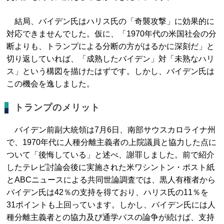
結局、バイデン氏はハリス氏の「奇襲攻撃」に効果的に
対応できませんでした。仮に、「1970年代の米国社会の分
断よりも、トランプによる分断の方がはるかに深刻だ」と
切り返していれば、「成熟したバイデン」対「未熟なハリ
ス」という構図を描けたはずです。しかし、バイデン氏は
この機会を逸しました。
トランプのメリット
バイデン前副大統領は7月6日、南部サウスカロライナ州
で、1970年代に人種分離主義者の上院議員と協力した点に
ついて「後悔している」と述べ、謝罪しました。前で紹介
したテレビ討論会後に実施された米ワシントン・ポスト紙
とABCニュースによる共同世論調査では、黒人有権者から
バイデン氏は42％の支持を得ており、ハリス氏の11％を
31ポイントも上回っています。しかし、バイデン氏には人
種分離主義者との協力及び通学バスの論争が続けば、支持