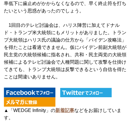
率低下に歯止めがかからなくなるので、早く終止符を打ち
たいという思惑があったのでしょう。
1回目のテレビ討論会は、ハリス陣営に加えてドナル
ド・トランプ米大統領にもメリットがありました。トラン
プ大統領はハリス氏の議論の仕方から「バイデン攻略法」
を得たことは看過できません。仮にバイデン前副大統領が
民主党の大統領候補に指名され、共和・民主両党の大統領
候補によるテレビ討論会で人種問題に関して攻撃を仕掛け
てきても、
トランプ大統領は反撃できるという自信を得た
ことは間違いありま
せん。
▲「WEDGE Infinity」の
新着記事
などをお届けしていま
す。