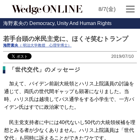
8/7(金)
海野素央の Democracy, Unity And Human Rights
若手台頭の米民主党に、ほくそ笑むトランプ
海野素央
（ 明治大学教授 心理学博士）
2019/07/10
「世代交代」のメッセージ
加えて、バイデン前副大統領とハリス上院議員の討論を
通じて、両氏の世代間ギャップも顕著になりました。当
時、ハリス氏は越境してバス通学をする小学生で、一方バ
イデン氏はすでに政治家でした。
民主党支持者に中には40代ないし50代の大統領候補を理
想とみる者が少なくありません。ハリス上院議員は「世代
交代」も同時に訴えることができたワケです。