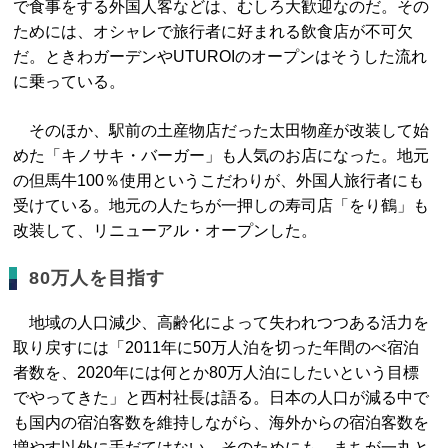
で食事をする外国人客などは、むしろ大歓迎なのだ。その
ためには、オシャレで旅行者に好まれる飲食店が不可欠
だ。ときわガーデンやUTUROIのオープンはそうした流れ
に乗っている。
そのほか、駅前の土産物店だった太田物産が改装して始
めた「キノサキ・バーガー」も人気のお店になった。地元
の但馬牛100％使用というこだわりが、外国人旅行者にも
受けている。地元の人たちが一押しの寿司店「をり鶴」も
改装して、リニューアル・オープンした。
80万人を目指す
地域の人口減少、高齢化によって失われつつある活力を
取り戻すには「2011年に50万人泊を切った年間のべ宿泊
者数を、2020年には何とか80万人泊にしたいという目標
でやってきた」と西村社長は語る。日本の人口が減る中で
も国内の宿泊客数を維持しながら、海外からの宿泊客数を
増やす以外に手だてはない。そのためにも、まちが一丸と