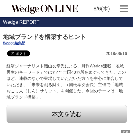
8/6(木)
Wedge REPORT
地域ブランドを構築するヒント
Wedge編集部
2019/06/16
経済ジャーナリスト磯山友幸氏による、月刊Wedge連載「地域
再生のキーワード」では丸4年全国48カ所をめぐってきた。この
ほど、連載のなかで登場していただいた方々を中心に集合して
いただき、「未来を創る財団」（國松孝次会長）主催で「地域
おこし人（じん）サミット」を開催した。今回のテーマは「地
域ブランド構築」。
本文を読む
PR