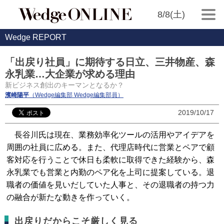
8/8(土)
Wedge REPORT
「出戻り社員」に期待する日立、三井物産、森
永乳業…大企業が求める理由
新ビジネス創出のキーマンとなるか？
濱崎陽平
（Wedge編集部 Wedge編集部員）
2019/10/17
長谷川氏は現在、業務効率化ツールの活用やアイデアを
周囲の社員に広める。また、代理店時代に営業とペアで顧
客対応を行うことで休日も柔軟に取得できた経験から、森
永乳業でも営業と内勤のペア化を上司に提案している。退
職者の価値を見いだしていた人事と、その退職者の持つ力
の融合が新たな動きを作っていく。
出戻りだからこそ厳しく見る