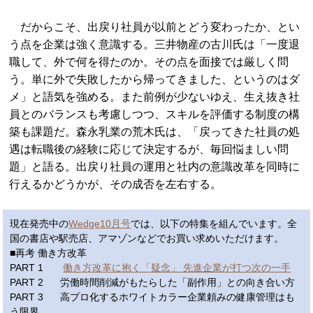
だからこそ、出戻り社員が以前とどう変わったか、とい
う点を企業は強く意識する。三井物産の古川氏は「一度退
職して、外で何を得たのか。その点を面接では厳しく問
う。単に外で失敗したから帰ってきました、というのはダ
メ」と語気を強める。また前例が少ないゆえ、生え抜き社
員とのバランスも考慮しつつ、スキルを評価する制度の構
築も課題だ。森永乳業の荒木氏は、「戻ってきた社員の処
遇は転職後の経験に応じて決定するが、毎回悩ましい問
題」と語る。出戻り社員の運用と社内の意識改革を同時に
行えるかどうかが、その成否を左右する。
現在発売中の
Wedge10月号
では、以下の特集を組んでいます。全
国の書店や駅売店、アマゾンなどでお買い求めいただけます。
■再考 働き方改革
PART 1
働き方改革に抱く「疑念」 先進企業が打つ次の一手
PART 2 労働時間削減がもたらした「副作用」との向き合い方
PART 3 高プロ化するホワイトカラー企業頼みの健康管理はも
う限界