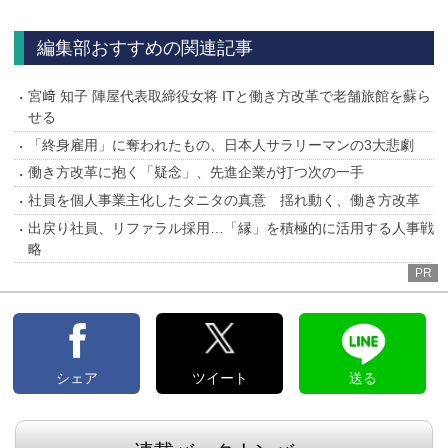
へ
編集部おすすめの関連記事
宮﨑 知子 陣屋代表取締役女将 ITと働き方改革で老舗旅館を蘇ら
せる
「終身雇用」に奪われたもの、日本人サラリーマンの3大悲劇
働き方改革に抱く「疑念」、先進企業が打つ次の一手
社員を個人事業主化したタニタの真意 揺れ動く、働き方改革
出戻り社員、リファラル採用…「縁」を積極的に活用する人事戦
略
PR
シェア
ツイート
送る