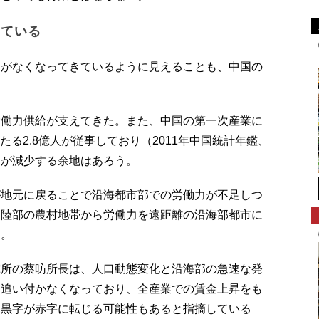
っている
がなくなってきているように見えることも、中国の
働力供給が支えてきた。また、中国の第一次産業に
たる2.8億人が従事しており（2011年中国統計年鑑、
口が減少する余地はあろう。
地元に戻ることで沿海都市部での労働力が不足しつ
内陸部の農村地帯から労働力を遠距離の沿海部都市に
る。
所の蔡昉所長は、人口動態変化と沿海部の急速な発
に追い付かなくなっており、全産業での賃金上昇をも
易黒字が赤字に転じる可能性もあると指摘している