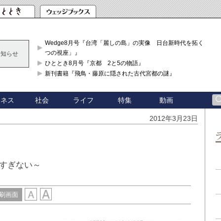
Wedge8月号『台湾「麗しの島」の実像 日台新時代を拓く「3
つの視座」』
お知らせ
ひととき8月号『京都 2と5の物語』
新刊書籍『飛鳥・藤原に隠された古代宮都の謎』
ジネス
社会
ライフ
特集
動画
2012年3月23日
すぎない～
刷画面