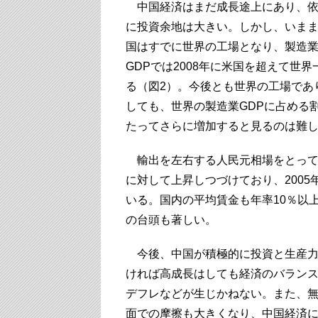
中国経済はまだ成長途上にあり、依
に投資余地は大きい。しかし、いま
国はすでに世界の工場となり、製造
GDPでは2008年に米国を超えて世
る（図2）。今後とも世界の工場であ
しても、世界の製造業GDPに占める
たってさらに増加すると見るのは難
輸出を左右する人民元相場をとって
に対して上昇しつづけており、2005
いる。国内の平均賃金も年率10％以
の台頭も著しい。
今後、中国が積極的に投資と生産力
ければ高成長はしても経済のバラン
デフレなどが生じかねない。また、
面での摩擦も大きくなり、中国経済