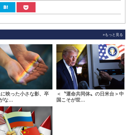
»もっと見る
像に映った小さな影、卒
＜〝運命共同体〟の日米台＞中
がな…
国こそが世…