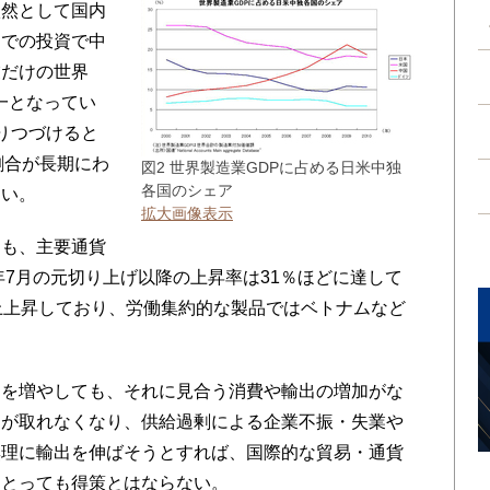
然として国内
までの投資で中
業だけの世界
界一となってい
りつづけると
割合が長期にわ
図2 世界製造業GDPに占める日米中独
各国のシェア
しい。
拡大画像表示
も、主要通貨
年7月の元切り上げ以降の上昇率は31％ほどに達して
上上昇しており、労働集約的な製品ではベトナムなど
を増やしても、それに見合う消費や輸出の増加がな
スが取れなくなり、供給過剰による企業不振・失業や
無理に輸出を伸ばそうとすれば、国際的な貿易・通貨
にとっても得策とはならない。