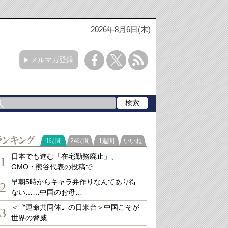
2026年8月6日(木)
メルマガ登録
ランキング
1時間
24時間
1週間
いいね
日本でも進む「在宅勤務廃止」、
1
GMO・熊谷代表の投稿で…
早朝5時からキャラ弁作りなんてあり得
2
ない……中国のお母…
＜〝運命共同体〟の日米台＞中国こそが
3
世界の脅威....…