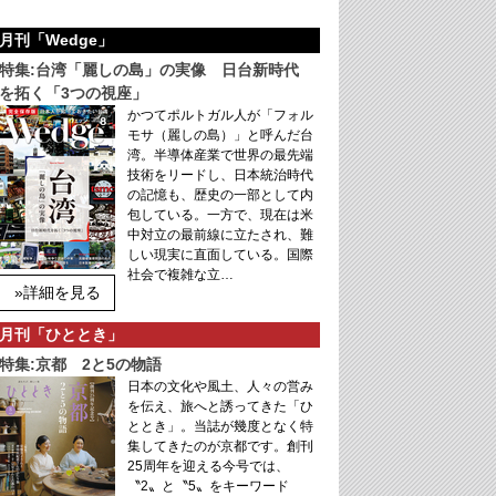
月刊「Wedge」
特集:台湾「麗しの島」の実像 日台新時代
を拓く「3つの視座」
かつてポルトガル人が「フォル
モサ（麗しの島）」と呼んだ台
湾。半導体産業で世界の最先端
技術をリードし、日本統治時代
の記憶も、歴史の一部として内
包している。一方で、現在は米
中対立の最前線に立たされ、難
しい現実に直面している。国際
社会で複雑な立…
»詳細を見る
月刊「ひととき」
特集:京都 2と5の物語
日本の文化や風土、人々の営み
を伝え、旅へと誘ってきた「ひ
ととき」。当誌が幾度となく特
集してきたのが京都です。創刊
25周年を迎える今号では、
〝2〟と〝5〟をキーワード