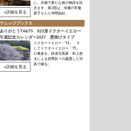
に、京都で新たな旅の物語を紡
ぎます。第1部は、俳優の常盤
»詳細を見る
貴子さんと仲間由紀…
ウェッジブックス
ありがとうT4&T5 923形ドクターイエロー
引退記念カレンダー2027 壁掛けタイプ
ドクターイエロー「T4」、そ
してドクターイエロー「T5」
の勇姿を、鉄道写真家・村上悠
太による四季折々の厳選した写
真で綴る。
»詳細を見る