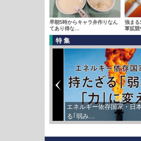
早朝5時からキャラ弁作りなん
強まる
てあり得な…
軍拡競
特集
エネルギー依存国家・日
る｢弱み…