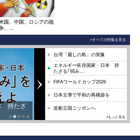
米国、中国、ロシアの核
争、…
»すべての特集を見る
台湾「麗しの島」の実像
エネルギー依存国家・日本 持
たざる｢弱み…
FIFAワールドカップ2026
日本主導で平和の再構築を
本 持たざ
造船立国ニッポンへ
»もっと見る