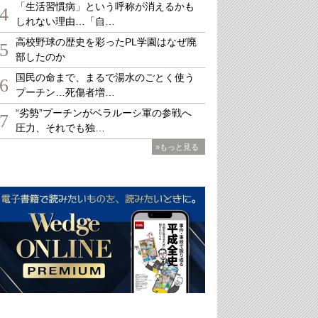
「生活習慣病」という呼称が消えるかも
4
しれない理由…「自…
高校野球の歴史を彩ったPL学園はなぜ廃
5
部したのか
国民の命まで、まるで湯水のごとく使う
6
プーチン…死傷者増…
“劣勢”プーチンがベラルーシ軍の参戦へ
7
圧力、それでも独…
»もっと見る