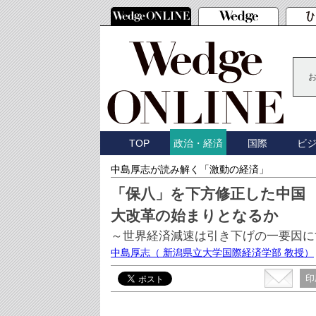
TOP
国際
ビ
政治・経済
中島厚志が読み解く「激動の経済」
「保八」を下方修正した中国
大改革の始まりとなるか
～世界経済減速は引き下げの一要因に
中島厚志
（ 新潟県立大学国際経済学部 教授）
印