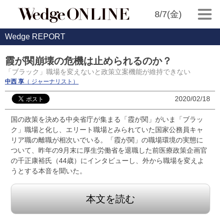
8/7(金)
Wedge REPORT
霞が関崩壊の危機は止められるのか？
「ブラック」職場を変えないと政策立案機能が維持できない
中西 享
（ ジャーナリスト）
2020/02/18
国の政策を決める中央省庁が集まる「霞が関」がいま「ブラッ
ク」職場と化し、エリート職場とみられていた国家公務員キャ
リア職の離職が相次いでいる。「霞が関」の職場環境の実態に
ついて、昨年の9月末に厚生労働省を退職した前医療政策企画官
の千正康裕氏（44歳）にインタビューし、外から職場を変えよ
うとする本音を聞いた。
本文を読む