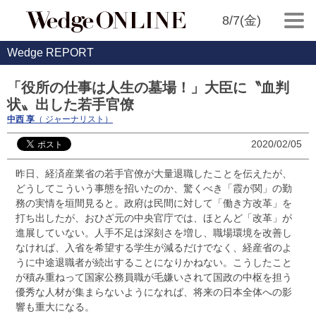
8/7(金)
Wedge REPORT
「役所の仕事は人生の墓場！」大臣に〝血判
状〟出した若手官僚
中西 享
（ ジャーナリスト）
2020/02/05
昨日、経済産業省の若手官僚が大量退職したことを伝えたが、
どうしてこういう事態を招いたのか、驚くべき「霞が関」の勤
務の実情を垣間見ると。政府は民間に対して「働き方改革」を
打ち出したが、おひざ元の中央官庁では、ほとんど「改革」が
進展していない。人手不足は深刻さを増し、職場環境を改善し
なければ、入省を希望する学生が減るだけでなく、経産省のよ
うに中途退職者が続出することになりかねない。こうしたこと
が積み重ねって国家公務員職が毛嫌いされて国政の中枢を担う
優秀な人材が集まらないようになれば、将来の日本全体への影
響も重大になる。