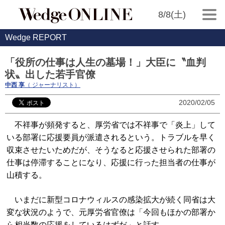
8/8(土)
Wedge REPORT
「役所の仕事は人生の墓場！」大臣に〝血判
状〟出した若手官僚
中西 享
（ ジャーナリスト）
2020/02/05
不祥事が頻発すると、厚労省では不祥事で「炎上」して
いる部署に応援要員が派遣されるという。トラブルを早く
収束させたいためだが、そうなると応援させられた部署の
仕事は停滞することになり、応援に行った担当者の仕事が
山積する。
いまだに新型コロナウィルスの感染拡大が続く同省は大
変な状況のようで、元厚労省官僚は「今回もほかの部署か
ら相当数の応援をしているはずだ」と話す。