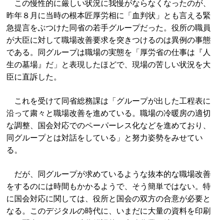
この慢性的に厳しい状況に我慢がならなくなったのが、
昨年８月に当時の根本匠厚労相に「血判状」とも言える緊
急提言をぶつけた同省の若手グループだった。役所の職員
が大臣に対して職場改善要求を突きつけるのは異例の事態
である。同グループは職場の実態を「厚労省の仕事は『人
生の墓場』だ」と表現したほどで、現場の苦しい状況を大
臣に直訴した。
これを受けて同省総務課は「グループが出した工程表に
沿って粛々と職場改善を進めている。職場の冷暖房の適切
な調整、国会対応でのペーパーレス化などを進めており、
同グループとは対話をしている」と努力姿勢をみせてい
る。
だが、同グループが求めているような抜本的な職場改善
をするのには時間もかかるようで、そう簡単ではない。特
に国会対応に関しては、役所と国会の双方の合意が必要と
なる。このデジタルの時代に、いまだに大量の資料を印刷