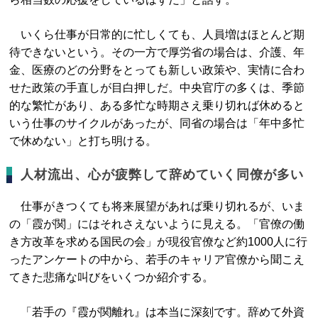
いくら仕事が日常的に忙しくても、人員増はほとんど期
待できないという。その一方で厚労省の場合は、介護、年
金、医療のどの分野をとっても新しい政策や、実情に合わ
せた政策の手直しが目白押しだ。中央官庁の多くは、季節
的な繁忙があり、ある多忙な時期さえ乗り切れば休めると
いう仕事のサイクルがあったが、同省の場合は「年中多忙
で休めない」と打ち明ける。
人材流出、心が疲弊して辞めていく同僚が多い
仕事がきつくても将来展望があれば乗り切れるが、いま
の「霞が関」にはそれさえないように見える。「官僚の働
き方改革を求める国民の会」が現役官僚など約1000人に行
ったアンケートの中から、若手のキャリア官僚から聞こえ
てきた悲痛な叫びをいくつか紹介する。
「若手の『霞が関離れ』は本当に深刻です。辞めて外資