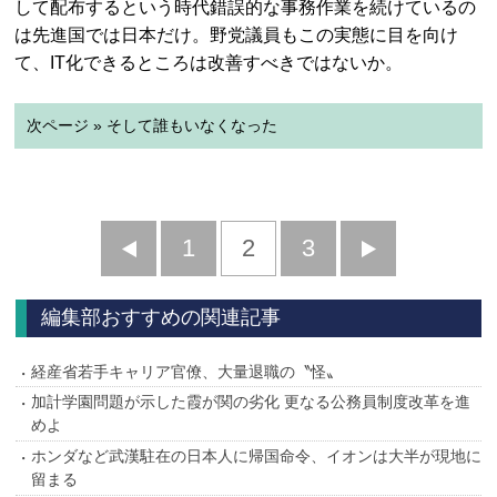
して配布するという時代錯誤的な事務作業を続けているの
は先進国では日本だけ。野党議員もこの実態に目を向け
て、IT化できるところは改善すべきではないか。
次ページ » そして誰もいなくなった
前
1
2
3
次
へ
へ
編集部おすすめの関連記事
経産省若手キャリア官僚、大量退職の〝怪〟
加計学園問題が示した霞が関の劣化 更なる公務員制度改革を進
めよ
ホンダなど武漢駐在の日本人に帰国命令、イオンは大半が現地に
留まる