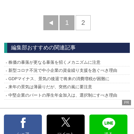
前
1
2
へ
編集部おすすめの関連記事
株価の暴落が更なる暴落を招くメカニズムに注意
新型コロナ不況で中小企業の資金繰り支援を急ぐべき理由
GDPマイナス、景気の後退で将来の消費増税が困難に
来年の景気は薄曇りだが、突然の嵐に要注意
中堅企業のパートの厚生年金加入は、選択制にすべき理由
PR
シェア
ツイート
送る