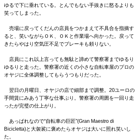
ゆるで下に垂れている。とんでもない手抜きに怒るよりも
笑ってしまった。
売場に戻ってくだんの店員をつかまえて不具合を指摘す
ると、笑いながらＯＫ、ＯＫと作業場へ向かった。戻って
きたらやはり空気圧不足でブレーキも頼りない。
店員にこれ以上言っても無駄と諦めて警察署までゆるり
ゆるりと走った。警察署の近くの小さな自転車屋のプロの
オヤジに全体調整してもらうつもりだった。
翌日の月曜日、オヤジの店で細部まで調整。20ユーロの
手間賃にみあう丁寧な仕事ぶり。警察署の周囲を一回り走
ったが完璧の仕上がり。
あっぱれなので“自転車の巨匠”(Gran Maestro di
Bicicletta)と大袈裟に褒めたらオヤジは大いに照れ笑いし
た。