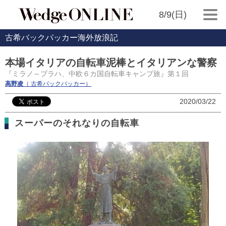
8/9(日)
古希バックパッカー海外放浪記
本場イタリアの自転車泥棒とイタリアンな警察
『ミラノ～プラハ、中欧６カ国自転車キャンプ旅』第１回
高野凌
（ 古希バックパッカー）
2020/03/22
スーパーのそれなりの自転車