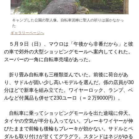
キャンプした公園の聖人像。自転車泥棒に聖人の祈りは届かなかっ
た
ギャラリーページへ
５月９日（日）、マウロは「午後から非番だから」と彼
の車で郊外の大型ショッピングモールへ案内してくれた。
スーパーの一角に自転車売場があった。
折り畳み自転車も三種類並んでいた。前後に荷台があ
り、サドルが固い少し高いモデルを選んだ。係の店員が30
分ほどで新車を組み立てた。ワイヤーロック、ランプ、ベ
ルなど付属品も併せて230ユーロ（＝２万9000円）。
自転車に乗ってショッピングモールを出た途端に仰天。
タイヤの空気が半分も入ってない。ブレーキワイヤーが伸
びたままで前輪も後輪もブレーキが効かない。サドルとペ
ダルも取り付けが甘くてグラグラ。スタンドはネジがゆる