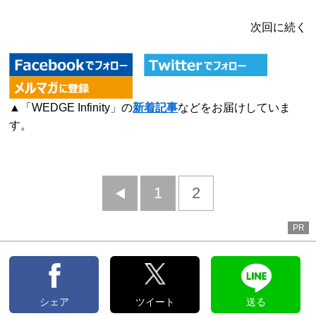
次回に続く
▲「WEDGE Infinity」の
新着記事
などをお届けしていま
す。
前
1
2
へ
PR
シェア
ツイート
送る