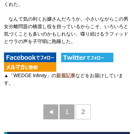
くれた。
なんて気の利くお嬢さんだろうか。小さいながらこの男
女分離問題の橋渡し役を担っているからこそ、いろいろと
気づくことも多いのかもしれない。喋り続けるラフィッド
とウラの声を子守唄に熟睡した。
▲「WEDGE Infinity」の
新着記事
などをお届けしていま
す。
前
1
2
へ