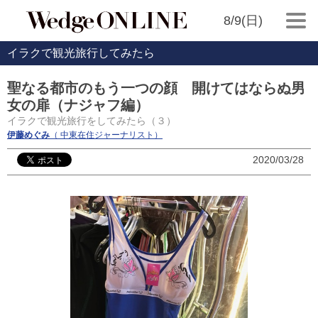
8/9(日)
イラクで観光旅行してみたら
聖なる都市のもう一つの顔 開けてはならぬ男
女の扉（ナジャフ編）
イラクで観光旅行をしてみたら（３）
伊藤めぐみ
（ 中東在住ジャーナリスト）
2020/03/28