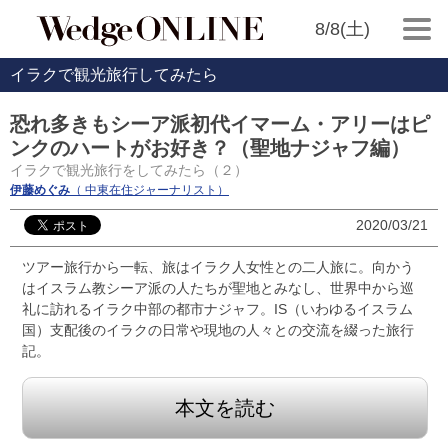
8/8(土)
イラクで観光旅行してみたら
恐れ多きもシーア派初代イマーム・アリーはピ
ンクのハートがお好き？（聖地ナジャフ編）
イラクで観光旅行をしてみたら（２）
伊藤めぐみ
（ 中東在住ジャーナリスト）
2020/03/21
ツアー旅行から一転、旅はイラク人女性との二人旅に。向かう
はイスラム教シーア派の人たちが聖地とみなし、世界中から巡
礼に訪れるイラク中部の都市ナジャフ。IS（いわゆるイスラム
国）支配後のイラクの日常や現地の人々との交流を綴った旅行
記。
本文を読む