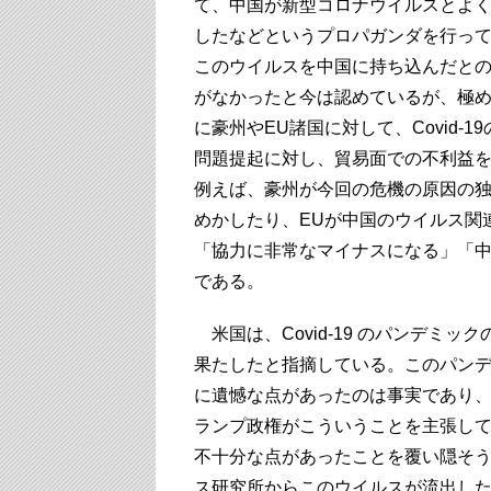
て、中国が新型コロナウイルスとよ
したなどというプロパガンダを行っ
このウイルスを中国に持ち込んだと
がなかったと今は認めているが、極
に豪州やEU諸国に対して、Covid
問題提起に対し、貿易面での不利益
例えば、豪州が今回の危機の原因の
めかしたり、EUが中国のウイルス関
「協力に非常なマイナスになる」「
である。
米国は、Covid-19 のパンデミ
果たしたと指摘している。このパン
に遺憾な点があったのは事実であり
ランプ政権がこういうことを主張し
不十分な点があったことを覆い隠そ
ス研究所からこのウイルスが流出し