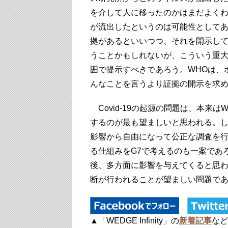
を介して人に移ったのかはまだよく
が流出したというのは可能性として
拠があるといいつつ、それを開示し
うことかもしれないが、こういう重
囲で提示すべきであろう。WHOは、
んなことを言うより証拠の開示を求
Covid-19の起源の問題は、本来
するのが最も望ましいと思われる。し
影響から自由になって公正な調査を
る仕組みをG7で考えるのも一案であ
後、多方面に影響を与えてくると思
断が行われることが望ましい問題で
▲「WEDGE Infinity」の
新着記事
など