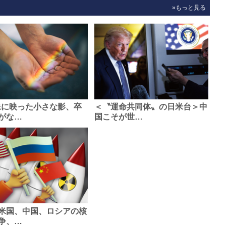
»もっと見る
像に映った小さな影、卒
＜〝運命共同体〟の日米台＞中
がな…
国こそが世…
米国、中国、ロシアの核
争、…