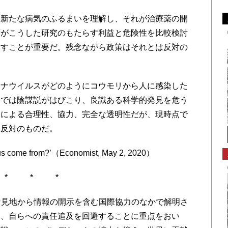
て新たな病気のふるまいを理解し、それが治療薬の開
府がこうした研究のもたらす利益と危険性を比較検討
促すことが重要だ。残念ながら政策はそれとは反対の
ロナウイルスがどのようにコウモリから人に感染した
しでは陰謀説がはびこり、良識ある科学的発見を危う
国による合理性、協力、完全な透明性だが、現時点で
と反対のものだ。
us come from?’（Economist, May 2, 2020）
* * *
的な見地から情報の開示を含む国際協力のなかで解明さ
は、自らへの責任追及を回避することに重点をおい