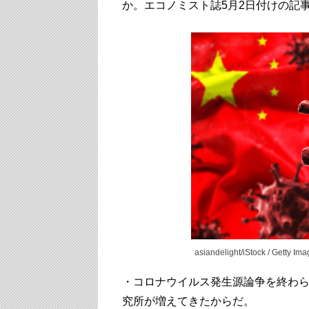
か。エコノミスト誌5月2日付けの記
asiandelight/iStock / Getty Im
・コロナウイルス発生源論争を終わ
究所が増えてきたからだ。