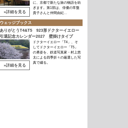
に、京都で新たな旅の物語を紡
ぎます。第1部は、俳優の常盤
»詳細を見る
貴子さんと仲間由紀…
ウェッジブックス
ありがとうT4&T5 923形ドクターイエロー
引退記念カレンダー2027 壁掛けタイプ
ドクターイエロー「T4」、そ
してドクターイエロー「T5」
の勇姿を、鉄道写真家・村上悠
太による四季折々の厳選した写
真で綴る。
»詳細を見る