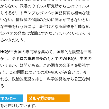
わからない。武漢のウイルス研究所からこのウイルス
ありうるが、トランプもポンペオ国務長官も相当な証
ていない。情報源の保護のために開示ができないとい
大な告発を行う時には、裏付けとなる証拠を可能な範
ポンペオの発言は憶測にすぎないといっているが、そ
めるべきだろう。
はWHOが主要国の専門家を集めて、国際的な調査を主導
かし、テドロス事務局長のもとでのWHOが、中国の
行いうるか、疑問がある。この調査の公正さを監視す
ろう。この問題についての米中のいがみ合いは、今
われる。政治的思惑を排し、科学的見地から公正な判
ある。
をお届けしています。