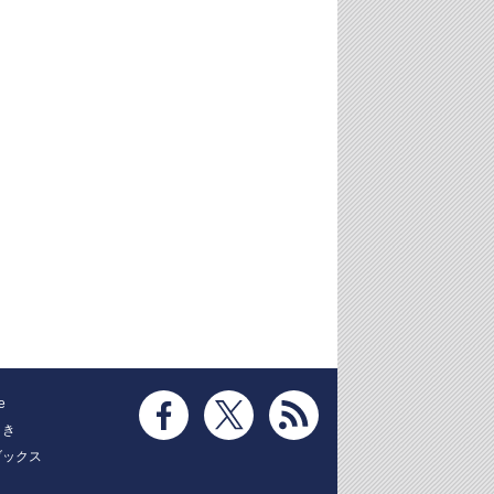
e
とき
ブックス