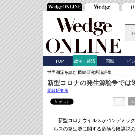
TOP
国際
ビ
政治・経済
世界潮流を読む 岡崎研究所論評集
新型コロナの発生源論争では
岡崎研究所
印
新型コロナウイルスがパンデミック
ルスの発生源に関する危険な陰謀説