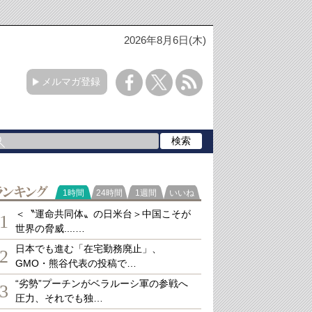
2026年8月6日(木)
メルマガ登録
ランキング
1時間
24時間
1週間
いいね
＜〝運命共同体〟の日米台＞中国こそが
1
世界の脅威....…
日本でも進む「在宅勤務廃止」、
2
GMO・熊谷代表の投稿で…
“劣勢”プーチンがベラルーシ軍の参戦へ
3
圧力、それでも独…