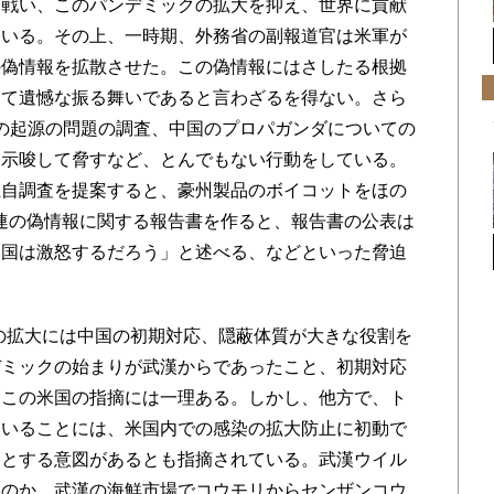
く戦い、このパンデミックの拡大を抑え、世界に貢献
ている。その上、一時期、外務省の副報道官は米軍が
の偽情報を拡散させた。この偽情報にはさしたる根拠
めて遺憾な振る舞いであると言わざるを得ない。さら
-19の起源の問題の調査、中国のプロパガンダについての
を示唆して脅すなど、とんでもない行動をしている。
独自調査を提案すると、豪州製品のボイコットをほの
連の偽情報に関する報告書を作ると、報告書の公表は
中国は激怒するだろう」と述べる、などといった脅迫
ックの拡大には中国の初期対応、隠蔽体質が大きな役割を
デミックの始まりが武漢からであったこと、初期対応
、この米国の指摘には一理ある。しかし、他方で、ト
ていることには、米国内での感染の拡大防止に初動で
うとする意図があるとも指摘されている。武漢ウイル
たのか、武漢の海鮮市場でコウモリからセンザンコウ