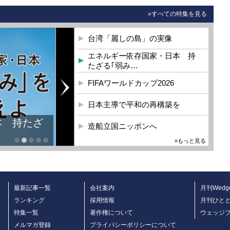
»すべての特集を見る
台湾「麗しの島」の実像
エネルギー依存国家・日本 持
たざる｢弱み…
FIFAワールドカップ2026
日本主導で平和の再構築を
本 持たざ
造船立国ニッポンへ
»もっと見る
最新記事一覧
会社案内
月刊Wedg
ランキング
採用情報
月刊ひと
特集一覧
著作権について
ウェッジ
メルマガ登録
プライバシーポリシーについて