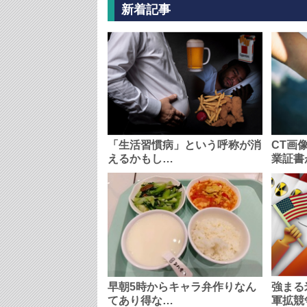
新着記事
「生活習慣病」という呼称が消
CT画
えるかもし…
業証書
早朝5時からキャラ弁作りなん
強まる
てあり得な…
軍拡競