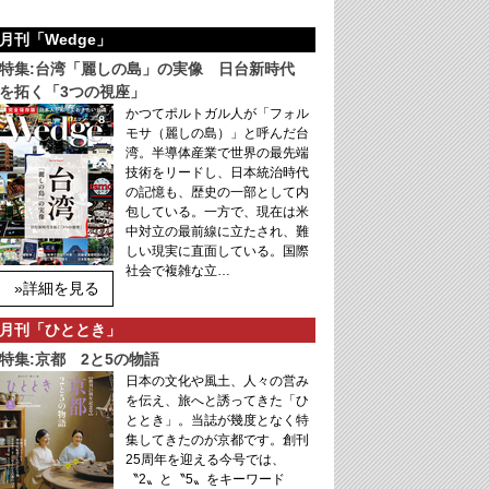
月刊「Wedge」
特集:台湾「麗しの島」の実像 日台新時代
を拓く「3つの視座」
かつてポルトガル人が「フォル
モサ（麗しの島）」と呼んだ台
湾。半導体産業で世界の最先端
技術をリードし、日本統治時代
の記憶も、歴史の一部として内
包している。一方で、現在は米
中対立の最前線に立たされ、難
しい現実に直面している。国際
社会で複雑な立…
»詳細を見る
月刊「ひととき」
特集:京都 2と5の物語
日本の文化や風土、人々の営み
を伝え、旅へと誘ってきた「ひ
ととき」。当誌が幾度となく特
集してきたのが京都です。創刊
25周年を迎える今号では、
〝2〟と〝5〟をキーワード