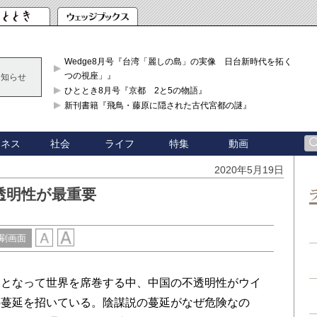
Wedge8月号『台湾「麗しの島」の実像 日台新時代を拓く「3
つの視座」』
お知らせ
ひととき8月号『京都 2と5の物語』
新刊書籍『飛鳥・藤原に隠された古代宮都の謎』
ジネス
社会
ライフ
特集
動画
2020年5月19日
透明性が最重要
刷画面
となって世界を席巻する中、中国の不透明性がウイ
の蔓延を招いている。陰謀説の蔓延がなぜ危険なの