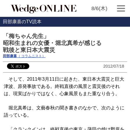
8/6(木)
田部康喜のTV読本
「梅ちゃん先生」
昭和生まれの女優・堀北真希が感じる
戦後と東日本大震災
田部康喜
（ コラムニスト）
2012/07/18
そして、2011年3月11日に起きた、東日本大震災と巨大
津波、原発事故である。終戦直後の風景と震災後のそれ
は、現実ばかりではなく、心象風景もまた重なり合う。
堀北真希は、文藝春秋の聞き書きのなかで、次のように
語っている。
「クランクインは、終戦直後の東京・蒲田の焼け野原を