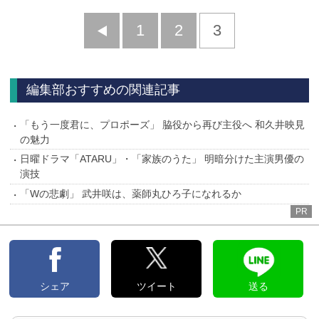
前
1
2
3
へ
編集部おすすめの関連記事
「もう一度君に、プロポーズ」 脇役から再び主役へ 和久井映見
の魅力
日曜ドラマ「ATARU」・「家族のうた」 明暗分けた主演男優の
演技
「Wの悲劇」 武井咲は、薬師丸ひろ子になれるか
PR
シェア
ツイート
送る