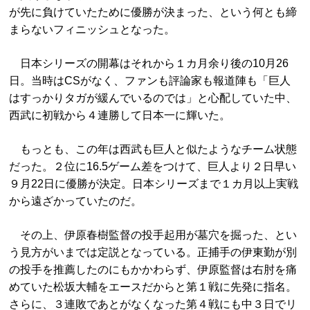
が先に負けていたために優勝が決まった、という何とも締
まらないフィニッシュとなった。
日本シリーズの開幕はそれから１カ月余り後の10月26
日。当時はCSがなく、ファンも評論家も報道陣も「巨人
はすっかりタガが緩んでいるのでは」と心配していた中、
西武に初戦から４連勝して日本一に輝いた。
もっとも、この年は西武も巨人と似たようなチーム状態
だった。２位に16.5ゲーム差をつけて、巨人より２日早い
９月22日に優勝が決定。日本シリーズまで１カ月以上実戦
から遠ざかっていたのだ。
その上、伊原春樹監督の投手起用が墓穴を掘った、とい
う見方がいまでは定説となっている。正捕手の伊東勤が別
の投手を推薦したのにもかかわらず、伊原監督は右肘を痛
めていた松坂大輔をエースだからと第１戦に先発に指名。
さらに、３連敗であとがなくなった第４戦にも中３日でリ