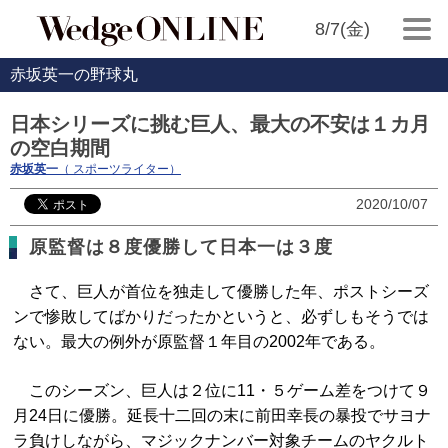
8/7(金)
赤坂英一の野球丸
日本シリーズに挑む巨人、最大の不安は１カ月
の空白期間
赤坂英一
（ スポーツライター）
2020/10/07
原監督は８度優勝して日本一は３度
さて、巨人が首位を独走して優勝した年、ポストシーズ
ンで惨敗してばかりだったかというと、必ずしもそうでは
ない。最大の例外が原監督１年目の2002年である。
このシーズン、巨人は２位に11・５ゲーム差をつけて９
月24日に優勝。延長十二回の末に前田幸長の暴投でサヨナ
ラ負けしながら、マジックナンバー対象チームのヤクルト