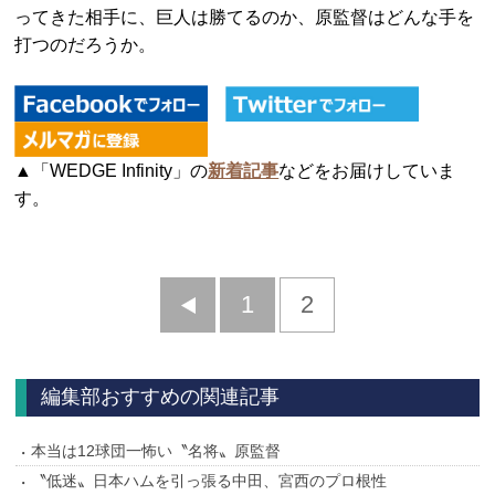
ってきた相手に、巨人は勝てるのか、原監督はどんな手を
打つのだろうか。
▲「WEDGE Infinity」の
新着記事
などをお届けしていま
す。
前
1
2
へ
編集部おすすめの関連記事
本当は12球団一怖い〝名将〟原監督
〝低迷〟日本ハムを引っ張る中田、宮西のプロ根性