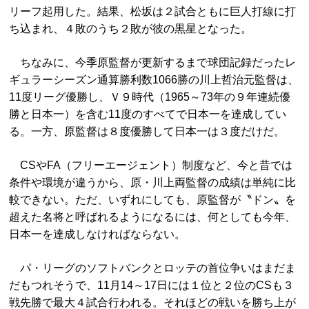
リーフ起用した。結果、松坂は２試合ともに巨人打線に打
ち込まれ、４敗のうち２敗が彼の黒星となった。
ちなみに、今季原監督が更新するまで球団記録だったレ
ギュラーシーズン通算勝利数1066勝の川上哲治元監督は、
11度リーグ優勝し、Ｖ９時代（1965～73年の９年連続優
勝と日本一）を含む11度のすべてで日本一を達成してい
る。一方、原監督は８度優勝して日本一は３度だけだ。
CSやFA（フリーエージェント）制度など、今と昔では
条件や環境が違うから、原・川上両監督の成績は単純に比
較できない。ただ、いずれにしても、原監督が〝ドン〟を
超えた名将と呼ばれるようになるには、何としても今年、
日本一を達成しなければならない。
パ・リーグのソフトバンクとロッテの首位争いはまだま
だもつれそうで、11月14～17日には１位と２位のCSも３
戦先勝で最大４試合行われる。それほどの戦いを勝ち上が