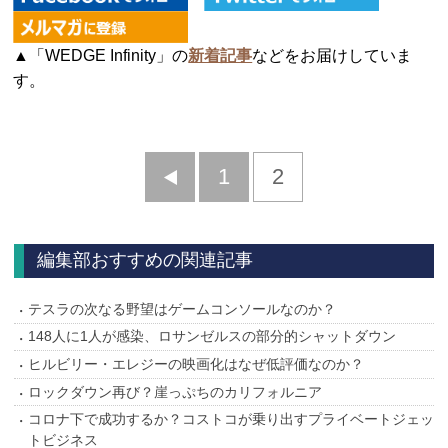
▲「WEDGE Infinity」の
新着記事
などをお届けしていま
す。
前
1
2
へ
編集部おすすめの関連記事
テスラの次なる野望はゲームコンソールなのか？
148人に1人が感染、ロサンゼルスの部分的シャットダウン
ヒルビリー・エレジーの映画化はなぜ低評価なのか？
ロックダウン再び？崖っぷちのカリフォルニア
コロナ下で成功するか？コストコが乗り出すプライベートジェッ
トビジネス