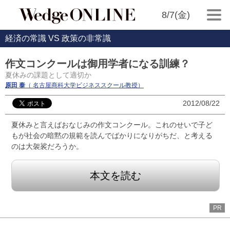
8/7(金)
経済の常識 VS 政策の非常識
作文コンクールは御用学者になる訓練？
夏休みの課題として適切か
原田 泰
（ 名古屋商科大学ビジネススクール教授）
2012/08/22
夏休みと言えばおなじみの作文コンクール。これのせいで子ど
もが社会の暗黙の規範を読んでばかりになりがちだ、と考える
のは大袈裟だろうか。
本文を読む
PR