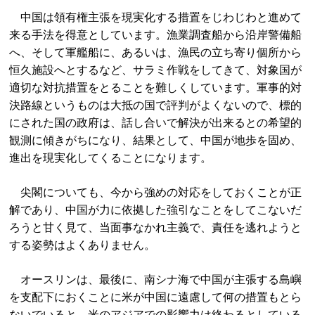
中国は領有権主張を現実化する措置をじわじわと進めて
来る手法を得意としています。漁業調査船から沿岸警備船
へ、そして軍艦船に、あるいは、漁民の立ち寄り個所から
恒久施設へとするなど、サラミ作戦をしてきて、対象国が
適切な対抗措置をとることを難しくしています。軍事的対
決路線というものは大抵の国で評判がよくないので、標的
にされた国の政府は、話し合いで解決が出来るとの希望的
観測に傾きがちになり、結果として、中国が地歩を固め、
進出を現実化してくることになります。
尖閣についても、今から強めの対応をしておくことが正
解であり、中国が力に依拠した強引なことをしてこないだ
ろうと甘く見て、当面事なかれ主義で、責任を逃れようと
する姿勢はよくありません。
オースリンは、最後に、南シナ海で中国が主張する島嶼
を支配下におくことに米が中国に遠慮して何の措置もとら
ないでいると、米のアジアでの影響力は終わるとしている