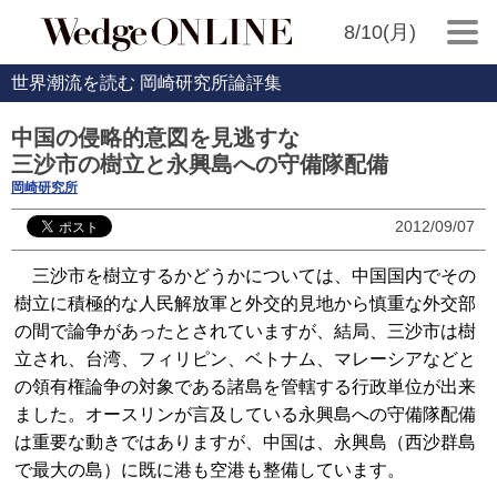
8/10(月)
世界潮流を読む 岡崎研究所論評集
中国の侵略的意図を見逃すな
三沙市の樹立と永興島への守備隊配備
岡崎研究所
2012/09/07
三沙市を樹立するかどうかについては、中国国内でその
樹立に積極的な人民解放軍と外交的見地から慎重な外交部
の間で論争があったとされていますが、結局、三沙市は樹
立され、台湾、フィリピン、ベトナム、マレーシアなどと
の領有権論争の対象である諸島を管轄する行政単位が出来
ました。オースリンが言及している永興島への守備隊配備
は重要な動きではありますが、中国は、永興島（西沙群島
で最大の島）に既に港も空港も整備しています。