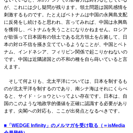
が、これには少し疑問が残ります。領土問題は国民感情を
刺激するものです。たとえばベトナムは中国の永興島支配
に反発をし続けると思われ、言ってみれば、中国は永興島
を獲得し、ベトナムを失うことになりかねません。ロシア
が欲張って日本固有の領土である北方領土を占拠して、日
本の対ロ不信を掻き立てているようなことが、中国とベト
ナム、インドネシア、フィリピン関係で起こりかねないの
です。中国は近隣諸国との不和の種を自ら蒔いていると言
えます。
そして何よりも、北太平洋については、日本を制するも
のが北太平洋を制するのであり、南シナ海はそれにくらべ
ると、サイド・ショウといってよい存在です。日本は、自
国のこのような地政学的価値を正確に認識する必要があり
ます。尖閣への対応も、ここが出発点となるべきです。
■
「WEDGE Infinity」のメルマガを受け取る（＝isMedia
会員登録）