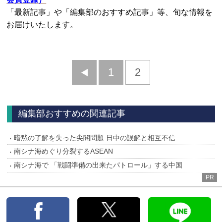
「最新記事」や「編集部のおすすめ記事」等、旬な情報を
お届けいたします。
前
1
2
へ
編集部おすすめの関連記事
暗黙の了解を失った尖閣問題 日中の誤解と相互不信
南シナ海めぐり分裂するASEAN
南シナ海で 「戦闘準備の出来たパトロール」する中国
PR