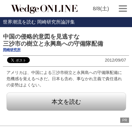
8/8(土)
世界潮流を読む 岡崎研究所論評集
中国の侵略的意図を見逃すな
三沙市の樹立と永興島への守備隊配備
岡崎研究所
2012/09/07
アメリカは、中国による三沙市樹立と永興島への守備隊配備に
危機感を覚えるべきだ。日本も含め、事なかれ主義で責任逃れ
の姿勢はよくない。
本文を読む
PR