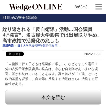
8/6(木)
21世紀の安全保障論
繰り返される「反自衛隊」活動…国会議員
も“発言”、名古屋大学園祭では出展取りやめ、
高市政権で活発化の兆しも
勝股秀通
（ 日本大学危機管理学部特任教授）
2026/06/25
「自衛隊に行く子どもは経済的に厳しい」などとする立憲民主
党の古賀千景参院議員の発言は、今なお自衛隊があいまいな境
遇に置かれ続けていることを表す。高市首相が「１強」という
政治基盤を背景に、自衛隊に反発する活動はさらに活発する可
能性がある。
本文を読む