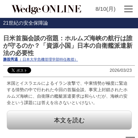
8/10(月)
21世紀の安全保障論
日米首脳会談の宿題：ホルムズ海峡の航行は誰
が守るのか？「資源小国」日本の自衛艦派遣新
法の必要性
勝股秀通
（ 日本大学危機管理学部特任教授）
2026/03/23
米国とイスラエルによるイラン攻撃で、中東情勢が極度に緊迫
する情勢の中で行われた今回の首脳会談。事実上封鎖されたホ
ルムズ海峡に、自衛隊の艦艇派遣要求は和らいだが、海峡の安
全という課題には答えを出さないといけない。
本文を読む