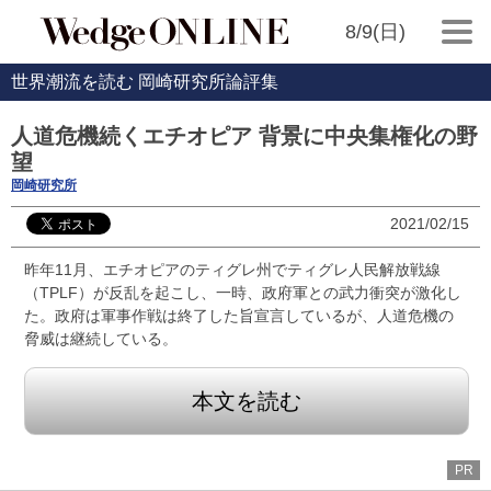
8/9(日)
世界潮流を読む 岡崎研究所論評集
人道危機続くエチオピア 背景に中央集権化の野
望
岡崎研究所
2021/02/15
昨年11月、エチオピアのティグレ州でティグレ人民解放戦線
（TPLF）が反乱を起こし、一時、政府軍との武力衝突が激化し
た。政府は軍事作戦は終了した旨宣言しているが、人道危機の
脅威は継続している。
本文を読む
PR