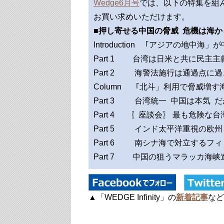
Wedge6月号
では、以下の特集を組
お買い求めいただけます。
■押し寄せる中国の脅威 危機は海
Introduction ｢アジアの地中
Part 1 台湾は日米と共に
Part 2 海警法施行は通過点に
Column ｢北斗」利用で脅威増す
Part 3 台湾統一 中国は本気
Part 4 〖座談会〗 最も危険な
Part 5 インド太平洋重視の欧
Part 6 南シナ海で対立するフ
Part 7 中国の狙うマラッカ海
▲「WEDGE Infinity」の
新着記事
など