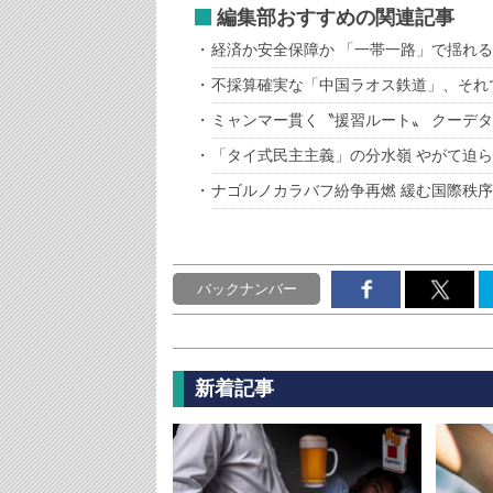
編集部おすすめの関連記事
経済か安全保障か 「一帯一路」で揺れ
不採算確実な「中国ラオス鉄道」、それ
ミャンマー貫く〝援習ルート〟 クーデ
「タイ式民主主義」の分水嶺 やがて迫
ナゴルノカラバフ紛争再燃 緩む国際秩
バックナンバー
新着記事