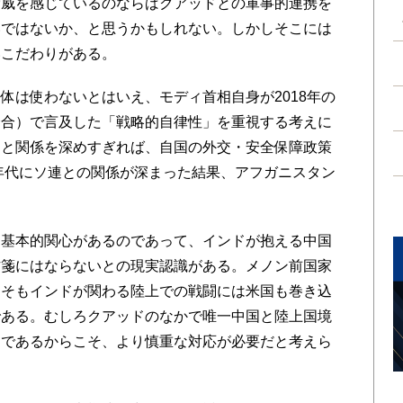
威を感じているのならばクアッドとの軍事的連携を
いではないか、と思うかもしれない。しかしそこには
いこだわりがある。
は使わないとはいえ、モディ首相自身が2018年の
会合）で言及した「戦略的自律性」を重視する考えに
国と関係を深めすぎれば、自国の外交・安全保障政策
0年代にソ連との関係が深まった結果、アフガニスタン
。
基本的関心があるのであって、インドが抱える中国
方箋にはならないとの現実認識がある。メノン前国家
もそもインドが関わる陸上での戦闘には米国も巻き込
である。むしろクアッドのなかで唯一中国と陸上国境
的であるからこそ、より慎重な対応が必要だと考えら