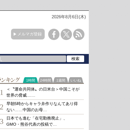
2026年8月6日(木)
メルマガ登録
ランキング
1時間
24時間
1週間
いいね
＜〝運命共同体〟の日米台＞中国こそが
1
世界の脅威....…
早朝5時からキャラ弁作りなんてあり得
2
ない……中国のお母…
日本でも進む「在宅勤務廃止」、
3
GMO・熊谷代表の投稿で…