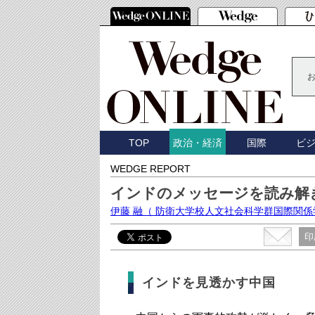
TOP
国際
ビ
政治・経済
WEDGE REPORT
インドのメッセージを読み解
伊藤 融
（ 防衛大学校人文社会科学群国際関係
印
インドを見透かす中国