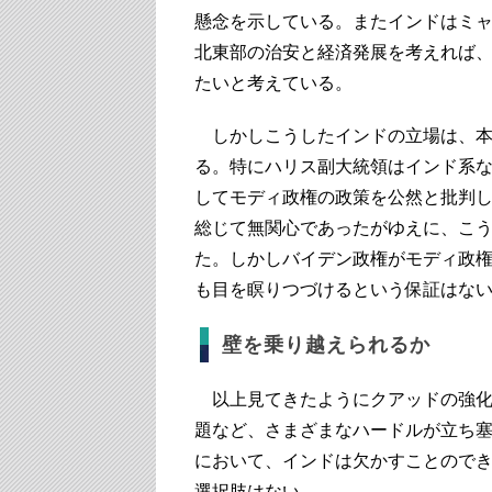
懸念を示している。またインドはミ
北東部の治安と経済発展を考えれば
たいと考えている。
しかしこうしたインドの立場は、本
る。特にハリス副大統領はインド系
してモディ政権の政策を公然と批判
総じて無関心であったがゆえに、こ
た。しかしバイデン政権がモディ政権
も目を瞑りつづけるという保証はな
壁を乗り越えられるか
以上見てきたようにクアッドの強化
題など、さまざまなハードルが立ち
において、インドは欠かすことので
選択肢はない。