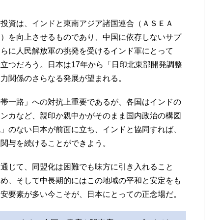
投資は、インドと東南アジア諸国連合（ＡＳＥＡ
ィ）を向上させるものであり、中国に依存しないサプ
さらに人民解放軍の挑発を受けるインド軍にとって
立つだろう。日本は17年から「日印北東部開発調整
協力関係のさらなる発展が望まれる。
帯一路」への対抗上重要であるが、各国はインドの
ランカなど、親印か親中かがそのまま国内政治の構図
色」のない日本が前面に立ち、インドと協同すれば、
な関与を続けることができよう。
通じて、同盟化は困難でも味方に引き入れること
ため、そして中長期的にはこの地域の平和と安定をも
不安要素が多い今こそが、日本にとっての正念場だ。