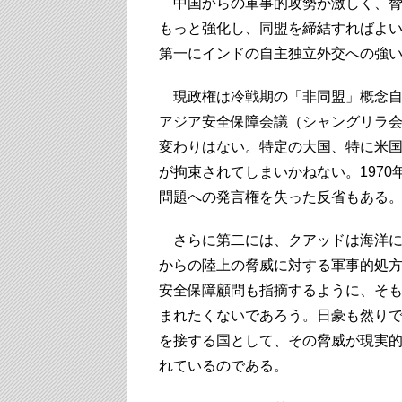
中国からの軍事的攻勢が激しく、脅
もっと強化し、同盟を締結すればよ
第一にインドの自主独立外交への強
現政権は冷戦期の「非同盟」概念自体
アジア安全保障会議（シャングリラ
変わりはない。特定の大国、特に米
が拘束されてしまいかねない。197
問題への発言権を失った反省もある
さらに第二には、クアッドは海洋に
からの陸上の脅威に対する軍事的処
安全保障顧問も指摘するように、そ
まれたくないであろう。日豪も然り
を接する国として、その脅威が現実
れているのである。