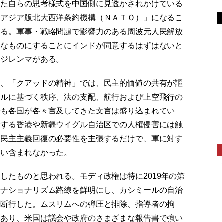
た自らの思考様式を中国側に見透かされかけている
「アジア版北大西洋条約機構（ＮＡＴＯ）」になるこ
ある。軍事・戦略問題で影響力のある周波元人民解放
うなものにすることにインドが同意するはずはないと
いジレンマがある。
、「クアッドの精神」では、民主的価値の共有が謳
ールに基づく秩序、法の支配、航行および上空飛行の
でも各国が各々言及してきた文言は盛り込まれてい
判する香港や新疆ウイグル自治区での人権侵害には触
も民主主義回復の必要性を主張するだけで、軍に対す
さい含まれなかった。
たものと思われる。モディ政権は特に2019年の第
・ナショナリズム路線を鮮明にし、カシミールの自治
で断行した。ムスリムへの弾圧と排除、指導者の拘
つあり、米国は議会や政府のさまざまな報告書で強い