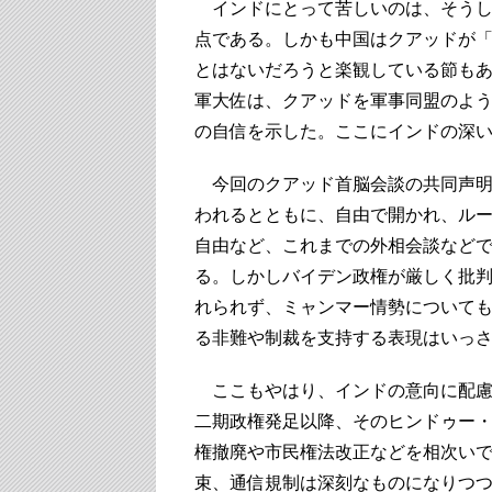
インドにとって苦しいのは、そうし
点である。しかも中国はクアッドが
とはないだろうと楽観している節も
軍大佐は、クアッドを軍事同盟のよ
の自信を示した。ここにインドの深
今回のクアッド首脳会談の共同声明
われるとともに、自由で開かれ、ル
自由など、これまでの外相会談など
る。しかしバイデン政権が厳しく批
れられず、ミャンマー情勢について
る非難や制裁を支持する表現はいっ
ここもやはり、インドの意向に配慮し
二期政権発足以降、そのヒンドゥー
権撤廃や市民権法改正などを相次い
束、通信規制は深刻なものになりつ