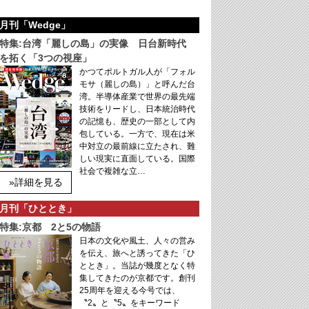
月刊「Wedge」
特集:台湾「麗しの島」の実像 日台新時代
を拓く「3つの視座」
かつてポルトガル人が「フォル
モサ（麗しの島）」と呼んだ台
湾。半導体産業で世界の最先端
技術をリードし、日本統治時代
の記憶も、歴史の一部として内
包している。一方で、現在は米
中対立の最前線に立たされ、難
しい現実に直面している。国際
社会で複雑な立…
»詳細を見る
月刊「ひととき」
特集:京都 2と5の物語
日本の文化や風土、人々の営み
を伝え、旅へと誘ってきた「ひ
ととき」。当誌が幾度となく特
集してきたのが京都です。創刊
25周年を迎える今号では、
〝2〟と〝5〟をキーワード