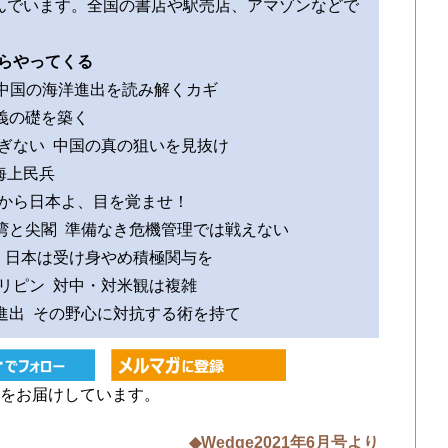
んでいます。全国の書店や駅売店、アマゾンなどで
からやってくる
海」が中国の海洋進出を読み解くカギ
民主主義の礎を築く
過ぎない 中国の真の狙いを見抜け
海上民兵
 だから日本よ、目を覚ませ！
台湾と尖閣 準備なき危機管理では戦えない
州 日本は受け身やめ積極関与を
ィリピン 対中・対米観は複雑
峡進出 その野心に対抗する術を持て
をお届けしています。
◆Wedge2021年6月号より