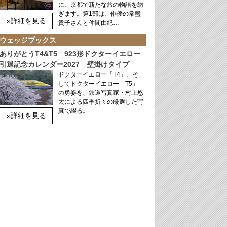
に、京都で新たな旅の物語を紡
ぎます。第1部は、俳優の常盤
»詳細を見る
貴子さんと仲間由紀…
ウェッジブックス
ありがとうT4&T5 923形ドクターイエロー
引退記念カレンダー2027 壁掛けタイプ
ドクターイエロー「T4」、そ
してドクターイエロー「T5」
の勇姿を、鉄道写真家・村上悠
太による四季折々の厳選した写
真で綴る。
»詳細を見る