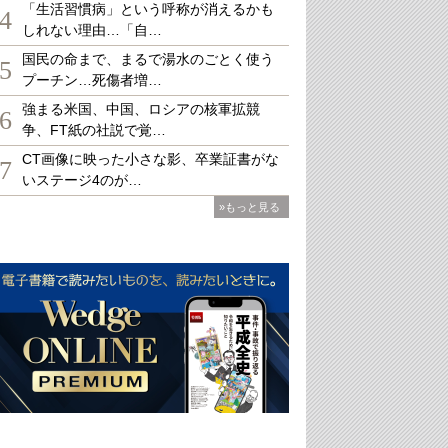
「生活習慣病」という呼称が消えるかも
4
しれない理由…「自…
国民の命まで、まるで湯水のごとく使う
5
プーチン…死傷者増…
強まる米国、中国、ロシアの核軍拡競
6
争、FT紙の社説で覚…
CT画像に映った小さな影、卒業証書がな
7
いステージ4のが…
»もっと見る