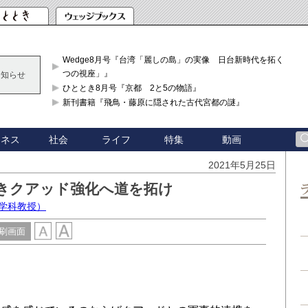
Wedge8月号『台湾「麗しの島」の実像 日台新時代を拓く「3
つの視座」』
お知らせ
ひととき8月号『京都 2と5の物語』
新刊書籍『飛鳥・藤原に隠された古代宮都の謎』
ジネス
社会
ライフ
特集
動画
2021年5月25日
きクアッド強化へ道を拓け
学科教授）
刷画面