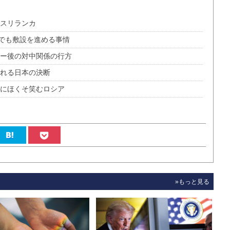
るスリランカ
でも敷設を進める事情
ター後の対中関係の行方
られる日本の決断
序にほくそ笑むロシア
»もっと見る