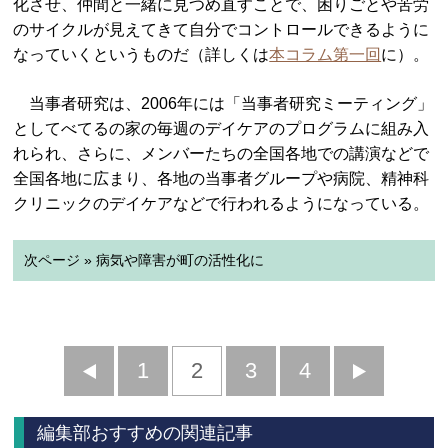
化させ、仲間と一緒に見つめ直すことで、困りごとや苦労
のサイクルが見えてきて自分でコントロールできるように
なっていくというものだ（詳しくは
本コラム第一回
に）。
当事者研究は、2006年には「当事者研究ミーティング」
としてべてるの家の毎週のデイケアのプログラムに組み入
れられ、さらに、メンバーたちの全国各地での講演などで
全国各地に広まり、各地の当事者グループや病院、精神科
クリニックのデイケアなどで行われるようになっている。
次ページ » 病気や障害が町の活性化に
前
1
2
3
4
次
へ
へ
編集部おすすめの関連記事