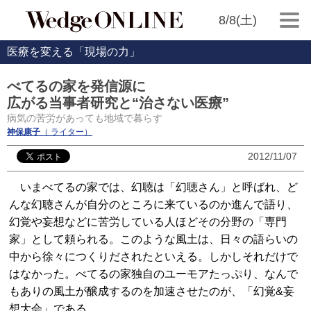
8/8(土)
医療を変える「現場の力」
べてるの家を発信源に
広がる当事者研究と“治さない医療”
病気の苦労があっても地域で暮らす
神保康子
（ ライター）
2012/11/07
いまべてるの家では、幻聴は「幻聴さん」と呼ばれ、ど
んな幻聴さんが自分のところに来ているのか進んで語り、
幻覚や妄想などに苦労している人ほどその分野の「専門
家」として頼られる。このような風土は、日々の語らいの
中から徐々につくりだされたといえる。しかしそれだけで
はなかった。べてるの家独自のユーモアたっぷり、なんで
もありの風土が醸成するのを加速させたのが、「幻覚&妄
想大会」である。