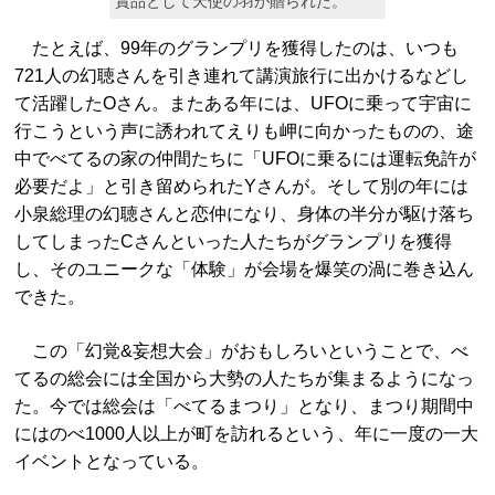
賞品として天使の羽が贈られた。
たとえば、99年のグランプリを獲得したのは、いつも
721人の幻聴さんを引き連れて講演旅行に出かけるなどし
て活躍したOさん。またある年には、UFOに乗って宇宙に
行こうという声に誘われてえりも岬に向かったものの、途
中でべてるの家の仲間たちに「UFOに乗るには運転免許が
必要だよ」と引き留められたYさんが。そして別の年には
小泉総理の幻聴さんと恋仲になり、身体の半分が駆け落ち
してしまったCさんといった人たちがグランプリを獲得
し、そのユニークな「体験」が会場を爆笑の渦に巻き込ん
できた。
この「幻覚&妄想大会」がおもしろいということで、べ
てるの総会には全国から大勢の人たちが集まるようになっ
た。今では総会は「べてるまつり」となり、まつり期間中
にはのべ1000人以上が町を訪れるという、年に一度の一大
イベントとなっている。