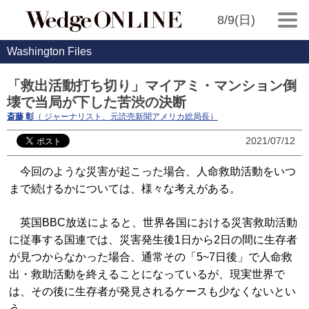
8/9(日)
Washington Files
「救出活動打ち切り」マイアミ・マンション倒
壊で当局が下した苦渋の決断
斎藤 彰
（ ジャーナリスト、元読売新聞アメリカ総局長）
2021/07/12
今回のような災害が起こった場合、人命救助活動をいつ
まで続けるかについては、様々な考えがある。
英国BBC放送によると、世界各国における災害救助活動
に従事する国連では、災害発生後1日から2日の間に生存者
が見つからなかった場合、通常その「5~7日後」で人命救
出・救助活動を終えることになっているが、現実世界で
は、その後に生存者が発見されるケースも少なくないとい
う。