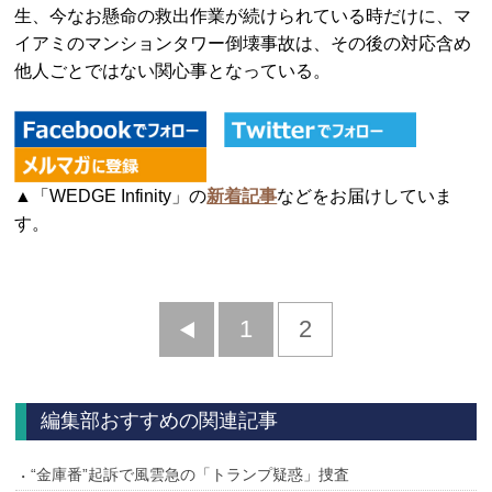
生、今なお懸命の救出作業が続けられている時だけに、マ
イアミのマンションタワー倒壊事故は、その後の対応含め
他人ごとではない関心事となっている。
▲「WEDGE Infinity」の
新着記事
などをお届けしていま
す。
前
1
2
へ
編集部おすすめの関連記事
“金庫番”起訴で風雲急の「トランプ疑惑」捜査