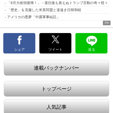
「8月大統領復帰！」－退任後も衰えぬトランプ言動の奇々怪々
「歴史」を克服した米英同盟と道遠き日韓和睦
アメリカの悪夢「中露軍事結託」
PR
シェア
ツイート
送る
連載バックナンバー
トップページ
人気記事