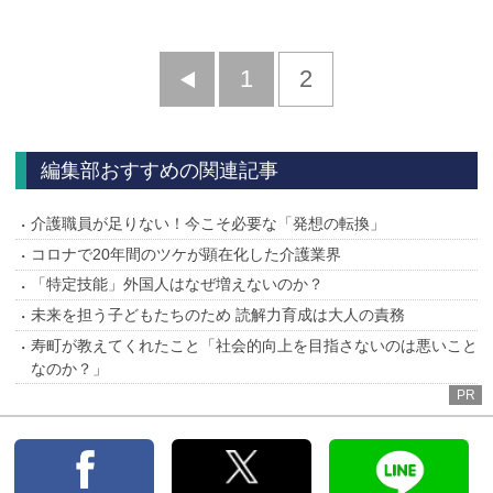
前
1
2
へ
編集部おすすめの関連記事
介護職員が足りない！今こそ必要な「発想の転換」
コロナで20年間のツケが顕在化した介護業界
「特定技能」外国人はなぜ増えないのか？
未来を担う子どもたちのため 読解力育成は大人の責務
寿町が教えてくれたこと「社会的向上を目指さないのは悪いこと
なのか？」
PR