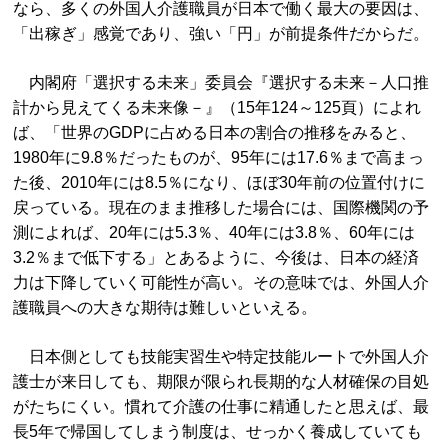
なら、多くの外国人介護職員が日本で働く最大の要因は、
「出稼ぎ」感覚であり、強い「円」が前提条件だからだ。
内閣府「選択する未来」委員会『選択する未来－人口推
計から見えてくる未来像－』（15年124～125頁）によれ
ば、「世界のGDPに占める日本の割合の推移をみると、
1980年に9.8％だったものが、95年には17.6％まで高まっ
た後、2010年には8.5％になり、ほぼ30年前の位置付けに
戻っている。現在のまま推移した場合には、国際機関の予
測によれば、20年には5.3％、40年には3.8％、60年には
3.2％まで低下する」とあるように、今後は、日本の経済
力は下降していく可能性が高い。その意味では、外国人介
護職員への大きな期待は難しいといえる。
日本側としても技能実習生や特定技能ルートで外国人介
護士が来日しても、期限が限られ長期的な人材確保の目処
がたちにくい。慣れて介護の仕事に精通したと思えば、最
長5年で帰国してしまう制度は、せっかく養成していても