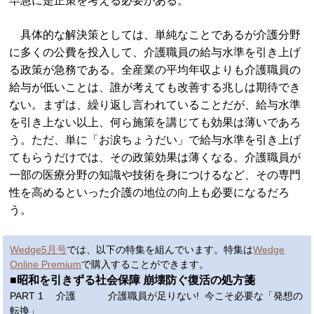
早急に是正策を考える必要がある。
具体的な解決策としては、単純なことであるが介護分野
に多くの公費を投入して、介護職員の給与水準を引き上げ
る政策が急務である。全産業の平均年収よりも介護職員の
給与が低いことは、誰が考えても改善する兆しは期待でき
ない。まずは、繰り返し言われていることだが、給与水準
を引き上ない以上、何ら施策を講じても効果は薄いであろ
う。ただ、単に「お涙ちょうだい」で給与水準を引き上げ
てもらうだけでは、その政策効果は薄くなる。介護職員が
一部の医療分野の知識や技術を身につけるなど、その専門
性を高めるといった介護の地位の向上も必要になるだろ
う。
Wedge5月号
では、以下の特集を組んでいます。特集は
Wedge
Online Premium
で購入することができます。
■昭和を引きずる社会保障 崩壊防ぐ復活の処方箋
PART 1 介護 介護職員が足りない! 今こそ必要な「発想の
転換」