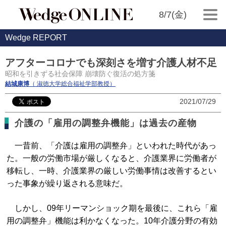
8/7(金)
Wedge REPORT
アフターコロナでも深刻さを増す介護人材不足
昭和を引きずる社会保障 崩壊防ぐ復活の処方箋
結城康博
（ 淑徳大学総合福祉学部教授）
2021/07/29
介護の「雇用の調整弁機能」は過去の産物
一昔前、「介護は雇用の調整弁」といわれた時代があっ
た。一般の労働市場が厳しくなると、介護業界に労働者が
移転し、一時、介護業界の厳しい労働事情は改善するとい
った事象が繰り返される意味だ。
しかし、09年リーマンショック期を最後に、これら「雇
用の調整弁」機能は利かなくなった。10年介護分野の有効