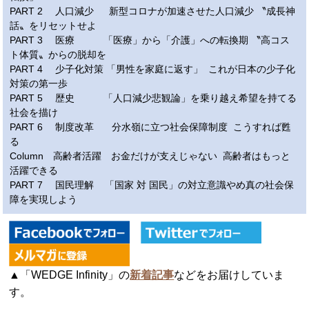
PART 2 人口減少 新型コロナが加速させた人口減少 〝成長神
話〟をリセットせよ
PART 3 医療 「医療」から「介護」への転換期 〝高コス
ト体質〟からの脱却を
PART 4 少子化対策 「男性を家庭に返す」 これが日本の少子化
対策の第一歩
PART 5 歴史 「人口減少悲観論」を乗り越え希望を持てる
社会を描け
PART 6 制度改革 分水嶺に立つ社会保障制度 こうすれば甦
る
Column 高齢者活躍 お金だけが支えじゃない 高齢者はもっと
活躍できる
PART 7 国民理解 「国家 対 国民」の対立意識やめ真の社会保
障を実現しよう
▲「WEDGE Infinity」の
新着記事
などをお届けしていま
す。