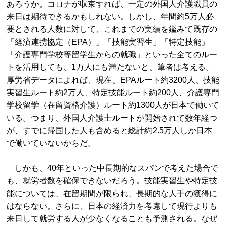
あろうか。コロナが収束すれば、一定の外国人介護職員の
来日は期待できるかもしれない。しかし、年間約5万人必
要とされる人数に対して、これまでの実績を鑑みて既存の
「経済連携協定（EPA）」「技能実習生」「特定技能」
「介護専門学校等留学生からの就職」といった全てのルー
トを活用しても、1万人にも満たないと、筆者は考える。
厚労省データによれば、現在、EPAルート約3200人、技能
実習生ルート約2万人、特定技能ルート約200人、介護専門
学校留学（在留資格介護）ルート約1300人が日本で働いて
いる。つまり、外国人介護士ルートが開始されて数年経つ
が、すでに帰国した人も含めると総計約2.5万人しか日本
で働いていないからだ。
しかも、40年といった中長期的なスパンで考えた場合で
も、就労者数を確保できないだろう。技能実習生や特定技
能については、在留期間が限られ、長期的な人手の獲得に
はならない。さらに、日本の経済力を考慮して現行よりも
来日して就労する人が少なくなることも予測される。なぜ