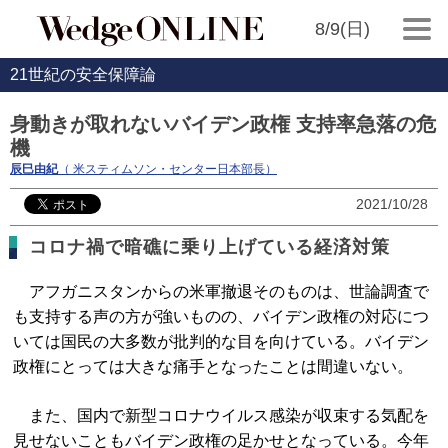
8/9(日)
21世紀の安全保障論
身動きが取れないバイデン政権 支持率急落の危
機
辰巳由紀
（ 米スティムソン・センター日本部長）
2021/10/28
コロナ禍で暗礁に乗り上げている経済対策
アフガニスタンからの米軍撤退そのものは、世論調査で
も支持する声の方が強いものの、バイデン政権の対応につ
いては国民の大多数が批判的な目を向けている。バイデン
政権にとっては大きな痛手となったことは間違いない。
また、国内で新型コロナウイルス感染が収束する気配を
見せないこともバイデン政権の足かせとなっている。今年