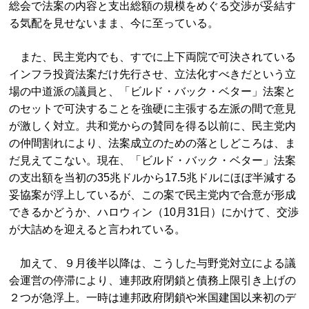
総会で法案の内容と支出総額の規模をめぐる交渉が妥結す
る気配を見せないまま、今に至っている。
また、民主党内でも、すでに上下両院で可決されている
インフラ投資法案だけ先行させ、立法化すべきだという立
場の中道派の議員と、「ビルド・バック・ベター」法案と
のセットで可決することを強硬に主張する左派の間で意見
が激しく対立。共和党からの賛同を得る以前に、民主党内
の仲間割れにより、法案成立のための落としどころは、ま
だ見えてこない。現在、「ビルド・バック・ベター」法案
の支出額を当初の35兆ドルから17.5兆ドルにほぼ半減する
妥協案が浮上しているが、この案で民主党内で合意が形成
できるかどうか、ハロウィン（10月31日）にかけて、交渉
が大詰めを迎えると言われている。
加えて、９月後半以降は、こうした与野党対立による議
会運営の停滞により、連邦政府閉鎖と債務上限引き上げの
２つが急浮上。一時は連邦政府閉鎖や米国建国以来初のデ