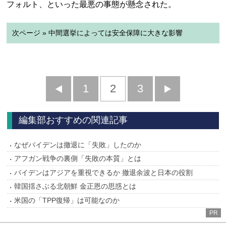
フォルト、といった最悪の事態が懸念された。
次ページ » 中間選挙によっては安全保障に大きな影響
前
1
2
3
次
へ
へ
編集部おすすめの関連記事
なぜバイデンは撤退に「失敗」したのか
アフガン戦争の裏側「失敗の本質」とは
バイデンはアジアを重視できるか 撤退余波と日本の役割
韓国揺さぶる北朝鮮 金正恩の思惑とは
米国の「TPP復帰」は可能なのか
PR