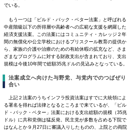
でいる。
もう一つは「ビルド・バック・ベター法案」と呼ばれる
中産階級以下の所得層や高齢者への広範な支援を網羅した
経済支援法案。この法案にはコミュニティ・カレッジ２年
間の無償化や公立学校におけるプリスクール教育の提供か
ら、家族の介護や治療のための有給休暇の拡充など、さま
ざまなプログラムに対する財政支出が含まれており、支出
規模は今後10年間で総額35兆ドルの見込みとなっている。
法案成立へ向けた与野党、与党内でのつばぜり
合い
上記２法案のうちインフラ投資法案はすでに大統領によ
る署名を得れば法律となるところまで来ているが、「ビル
ド・バック・ベター」法案における支出総額の規模（35兆
ドル）に共和党側は猛反発。民主党が多数を占める下院で
はなんとか９月27日に審議入りしたものの、上院との両院