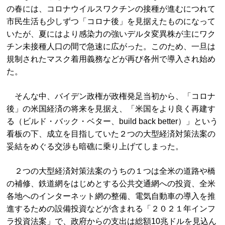
の春には、コロナウイルスワクチンの接種が進むにつれて
市民生活も少しずつ「コロナ後」を見据えたものになって
いたが、夏にはより感染力の強いデルタ変異株が主にワク
チン未接種人口の間で急速に広がった。このため、一旦は
規制されたマスク着用義務などが再び各州で導入され始め
た。
そんな中、バイデン政権が政権発足当初から、「コロナ
後」の米国経済の将来を見据え、「米国をより良く再建す
る（ビルド・バック・ベター、build back better）」という
看板の下、成立を目指していた２つの大型経済対策法案の
妥結をめぐる交渉も暗礁に乗り上げてしまった。
２つの大型経済対策法案のうちの１つは全米の道路や橋
の補修、鉄道網をはじめとする公共交通網への投資、全米
各地へのインターネット網の整備、電気自動車の導入を推
進するための設備投資などが含まれる「２０２１年インフ
ラ投資法案」で、政府からの支出は総額10兆ドルを見込ん