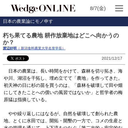
8/7(金)
日本の農業論にモノ申す
朽ち果てる農地 耕作放棄地はどこへ向かうの
か？
渡辺好明
（ 新潟食料農業大学名誉学長）
2021/12/17
日本の農業は、長い時間をかけて、森林を切り拓き、海
や川、湖沼を干拓し、埋め立てて「農地」を作ってきた。
初天神の日に杉の苗を買うのは、「森林を破壊して田や畑
にしてきたことへの償いの風習ではないか」と哲学者の梅
原猛は指摘している。
やや繰り返しにはなるが、自然を破壊して創られた農
地、とくに水田では、開拓・開墾の一方で、コメの生産と
水の管理を通じて、上下流をつなぐ「第二次的・安定的な