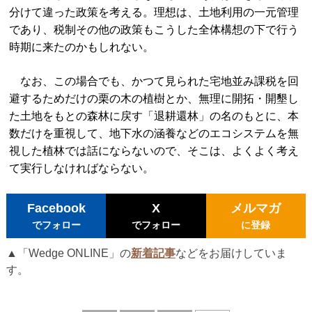
分けて違った政策を考える。理想は、土地利用の一元管理
であり、税制その他の政策もこうした全体構想の下で行う
時期に来たのかもしれない。
なお、この場合でも、かつて見られた宅地並み課税を回
避するためだけの栗の木の植樹とか、無理に開拓・開墾し
た土地をもとの森林に戻す「退耕還林」の名のもとに、本
数だけを重視して、地下水の涵養などのエコシステムを無
視した植林では話にならないので、そこは、よくよく考え
て実行しなければならない。
Facebook
X
メルマガ
でフォロー
でフォロー
に登録
▲「Wedge ONLINE」の
新着記事
などをお届けしていま
す。