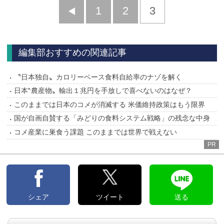
前
1
2
3
へ
編集部おすすめの関連記事
〝日本独自〟カロリーベース食料自給率のナゾを解く
日本‶農産物〟輸出１兆円を手放しで喜べないのはなぜ？
このままでは日本のコメが消滅する 米価維持政策はもう限界
国が自画自賛する「みどりの食料システム戦略」の残念な中身
コメ産業に巣食う課題 このままでは世界で戦えない
PR
シェア
ツイート
送る