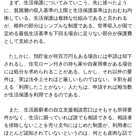
まず、生活保護についてみていこう。先に述べたよう
に、貧困層の収入基準の上限と生活保護基準はおおむね均
衡している。生活保護は複雑な仕組みであると言われる
が、根幹の部分はシンプルな制度である。世帯収入が国で
定める最低生活基準を下回る場合に足りない部分が保護費
として支給される。
たしかに、預貯金が何百万円もある場合には申請は却下
されるし、住宅ローン付きの持ち家や自家用車がある場合
には処分を求められることがある。しかし、それ以外の要
件は、実は法令上それほど厳しいものではない。９割を超
える「利用したことがない」人たちは、申請すれば相当数
が生活保護を利用できるのである。
また、生活困窮者の自立支援相談窓口はそもそも所得要
件がなく、生活に困っていれば誰でも相談できる。相談者
を排除しないことを売り文句にはじめた制度が、利用者に
ほとんど認知されていないというのは、何とも皮肉な話で