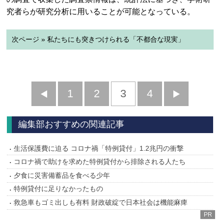
究者らが研究分析に用いることが可能となっている。
次ページ » 私たちにも突きつけられる「不都合な現実」
前
1
2
3
4
次
へ
へ
編集部おすすめの関連記事
生活保護費に迫る コロナ禍「特例貸付」1.2兆円の衝撃
コロナ禍で助けを求めた特例貸付から排除される人たち
夕食に災害備蓄品を食べる少年
特例貸付に足りなかったもの
救急車もゴミ出しも有料 財政破綻で日本社会は機能麻痺
PR