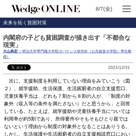
8/7(金)
未来を拓く貧困対策
内閣府の子ども貧困調査が描き出す「不都合な
現実」
大山典宏
（ 明治大学専門職大学院ガバナンス研究科（公共政策大学院）専任教
授）
2021/12/31
次に、支援制度を利用していない理由をみていこう（図
２）。就学援助、生活保護、生活困窮者の自立支援窓口、
児童扶養手当は、どれも７割から８割の人が、「制度の対
象外（収入等の条件を満たさない）だと思うから」と回答
している。たとえば、就学援助や児童扶養手当については
利用率が約5割であり、所得要件やそもそもひとり親では
ないという理由から制度の対象外となることはありうる。
しかし、生活保護や生活困窮者の自立支援相談窓口におい