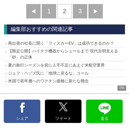
前
1
2
3
次
へ
へ
編集部おすすめの関連記事
再出発の社長に聞く「フィスカーEV」は成功できるのか？
【限定公開】ハイテク機器からシェールまで 現代文明支える
「砂」の正体
夏の旅行シーズンを前に人手不足にあえぐ米航空業界
ジェフ・ベゾズ氏に「地球に戻るな」コール
米国で若年層へのワクチン接種に新たな懸念
PR
シェア
ツイート
送る