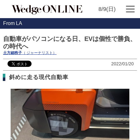
8/9(日)
From LA
自動車がパソコンになる日、EVは個性で勝負、
の時代へ
土方細秩子
（ ジャーナリスト）
2022/01/20
斜めに走る現代自動車