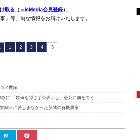
を受け取る（＝isMedia会員登録）
記事」等、旬な情報をお届けいたします。
1
2
3
4
5
へ
のコメ農家
強みに 「数値を隠さず公表」し、必死に前を向く
顧客離れに苦しまなかった茨城の有機農家