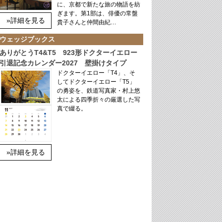
に、京都で新たな旅の物語を紡
ぎます。第1部は、俳優の常盤
»詳細を見る
貴子さんと仲間由紀…
ウェッジブックス
ありがとうT4&T5 923形ドクターイエロー
引退記念カレンダー2027 壁掛けタイプ
ドクターイエロー「T4」、そ
してドクターイエロー「T5」
の勇姿を、鉄道写真家・村上悠
太による四季折々の厳選した写
真で綴る。
»詳細を見る