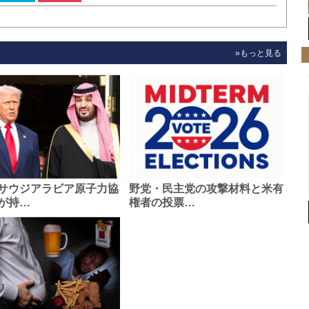
»もっと見る
サウジアラビア原子力協
野党・民主党の攻撃材料と米有
が持…
権者の投票…