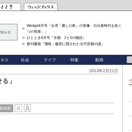
Wedge8月号『台湾「麗しの島」の実像 日台新時代を拓く「3
つの視座」』
お知らせ
ひととき8月号『京都 2と5の物語』
新刊書籍『飛鳥・藤原に隠された古代宮都の謎』
ジネス
社会
ライフ
特集
動画
2013年2月21日
せる」
刷画面