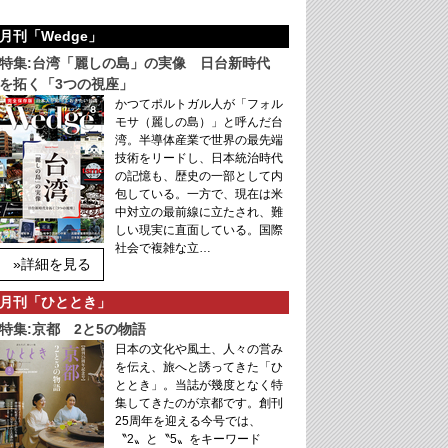
月刊「Wedge」
特集:台湾「麗しの島」の実像 日台新時代
を拓く「3つの視座」
かつてポルトガル人が「フォル
モサ（麗しの島）」と呼んだ台
湾。半導体産業で世界の最先端
技術をリードし、日本統治時代
の記憶も、歴史の一部として内
包している。一方で、現在は米
中対立の最前線に立たされ、難
しい現実に直面している。国際
社会で複雑な立…
»詳細を見る
月刊「ひととき」
特集:京都 2と5の物語
日本の文化や風土、人々の営み
を伝え、旅へと誘ってきた「ひ
ととき」。当誌が幾度となく特
集してきたのが京都です。創刊
25周年を迎える今号では、
〝2〟と〝5〟をキーワード