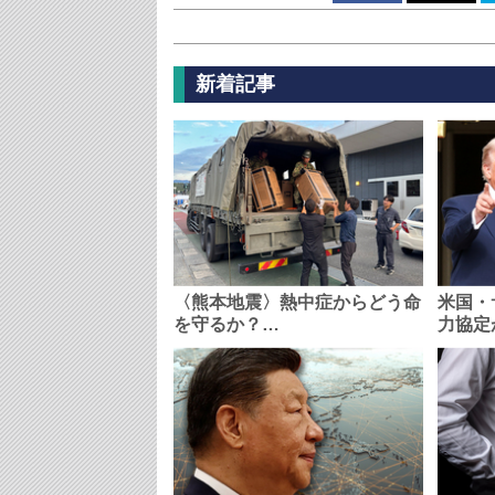
新着記事
〈熊本地震〉熱中症からどう命
米国・
を守るか？…
力協定