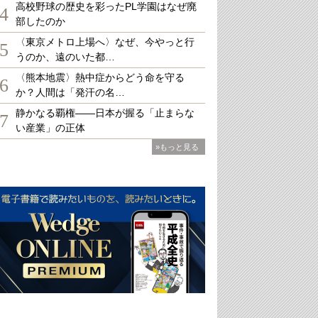
高校野球の歴史を彩ったPL学園はなぜ廃
4
部したのか
〈東京メトロ上場へ〉なぜ、今やっと行
5
うのか、遠のいた都…
〈熊本地震〉熱中症からどう命を守る
6
か？人間は「発汗の名…
静かなる覇権――日本が握る「止まらな
7
い産業」の正体
»もっと見る