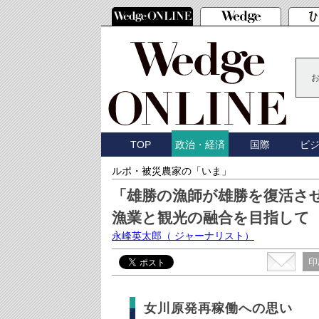
TOP
国際
ビ
政治・経済
ルポ・被災農家の「いま」
「雄勝の漁師が雄勝を復活さ
漁業と観光の融合を目指して
永峰英太郎
（ ジャーナリスト）
印
女川原発再稼働への思い