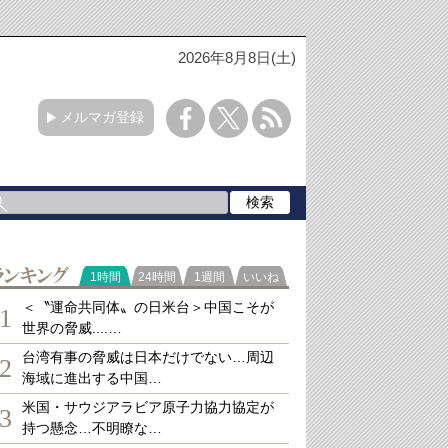
2026年8月8日(土)
メルマガ登録
ランキング
1時間
24時間
1週間
いいね
＜〝運命共同体〟の日米台＞中国こそが
1
世界の脅威....…
台湾有事の脅威は日本だけでない…周辺
2
海域に進出する中国…
米国・サウジアラビア原子力協力協定が
3
持つ懸念…不明瞭な…