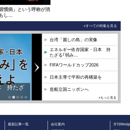
習慣病」という呼称が消
もし…
»すべての特集を見る
台湾「麗しの島」の実像
エネルギー依存国家・日本 持
たざる｢弱み…
FIFAワールドカップ2026
日本主導で平和の再構築を
本 持たざ
造船立国ニッポンへ
»もっと見る
最新記事一覧
会社案内
月刊Wedg