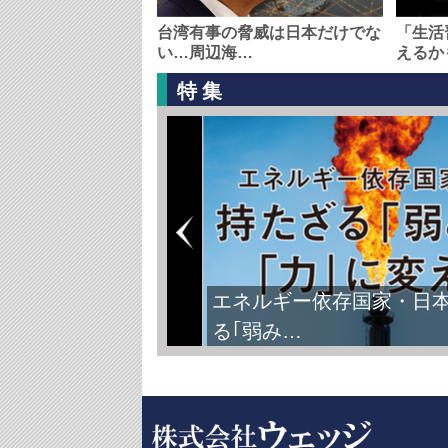
台湾有事の脅威は日本だけでな
「生活
い…周辺海…
えるか
特集
エネルギー依存国家・日
る｢弱み…