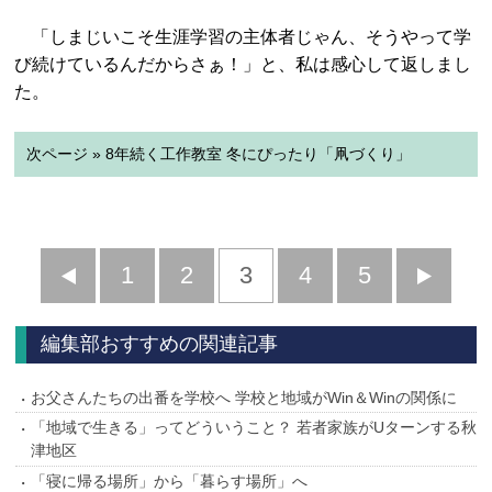
「しまじいこそ生涯学習の主体者じゃん、そうやって学
び続けているんだからさぁ！」と、私は感心して返しまし
た。
次ページ » 8年続く工作教室 冬にぴったり「凧づくり」
前
1
2
3
4
5
へ
へ
編集部おすすめの関連記事
お父さんたちの出番を学校へ 学校と地域がWin＆Winの関係に
「地域で生きる」ってどういうこと？ 若者家族がUターンする秋
津地区
「寝に帰る場所」から「暮らす場所」へ