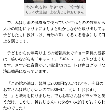
大小の蛇を首に巻きつけて「蛇の油売
り」の大道芸口上を演じる幹おじさん
で、みはし湯の脱衣所で使っていた年代ものの竹籠から
大小の蛇をにょりょにょりょと動かしながら取り出しては
子どもたちに投げつけ、自分の首にぐるぐる巻きにして口
上を演じます。
子どもからお年寄りまでの老若男女でチョー満員の観客
は、笑いながらも「キャ～！」「ギャ～！」と叫びまくり
ます。さすがに音響がいい銭湯だけに、叫び声はグッドな
演出効果になっています。
「この蛇の油は、普段は2,000円なんだけども、今日の
お客さんは感じがいいので800円に、えい！ おおまけ
だ！」と啖呵を切りました。でもお客さんはゲラゲラと笑
うだけ。しかし、幹おじさんには温かい大拍手がおくられ
たのでした！