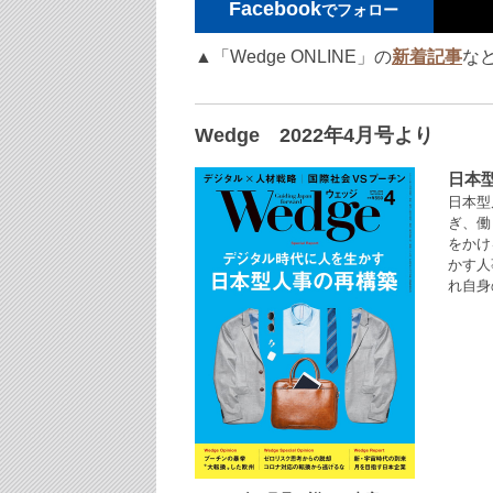
Facebook
でフォロー
▲「Wedge ONLINE」の
新着記事
な
Wedge 2022年4月号より
日本
日本型
ぎ、働
をかけ
かす人
れ自身