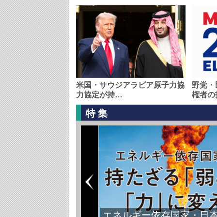
米国・サウジアラビア原子力協
野党・
力協定が持…
権者の
特集
エネルギー依存国家・日