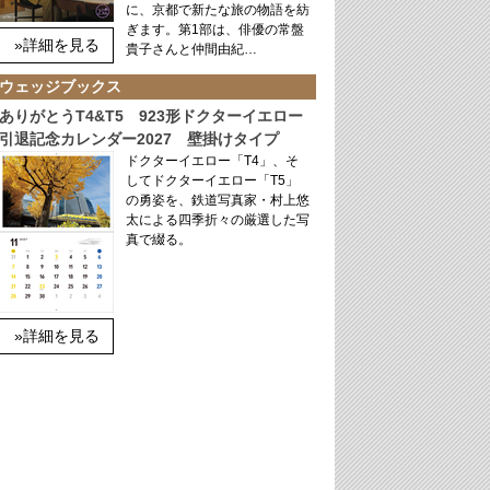
に、京都で新たな旅の物語を紡
ぎます。第1部は、俳優の常盤
»詳細を見る
貴子さんと仲間由紀…
ウェッジブックス
ありがとうT4&T5 923形ドクターイエロー
引退記念カレンダー2027 壁掛けタイプ
ドクターイエロー「T4」、そ
してドクターイエロー「T5」
の勇姿を、鉄道写真家・村上悠
太による四季折々の厳選した写
真で綴る。
»詳細を見る