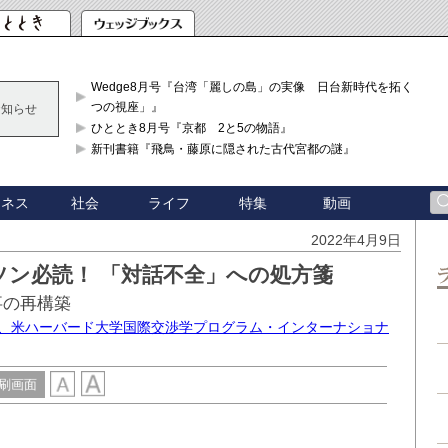
Wedge8月号『台湾「麗しの島」の実像 日台新時代を拓く「3
つの視座」』
お知らせ
ひととき8月号『京都 2と5の物語』
新刊書籍『飛鳥・藤原に隠された古代宮都の謎』
ジネス
社会
ライフ
特集
動画
2022年4月9日
ソン必読！ 「対話不全」への処方箋
事の再構築
士、米ハーバード大学国際交渉学プログラム・インターナショナ
刷画面