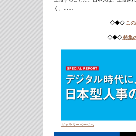
く、……
◇◆◇
この
◇◆◇
特集
ギャラリーページへ