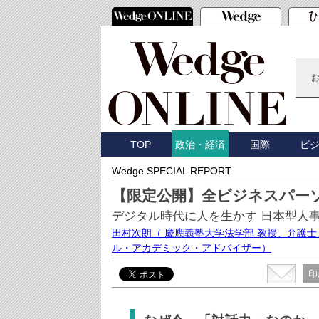
TOP
国際
ビ
政治・経済
Wedge SPECIAL REPORT
【限定公開】全ビジネスパー
デジタル時代に人を生かす 日本型人
田村次朗
（ 慶應義塾大学法学部 教授、弁護
ル・アカデミック・アドバイザー）
印