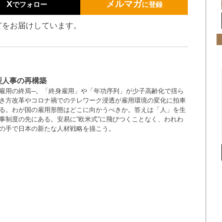
X
メルマガ
でフォロー
に登録
どをお届けしています。
型人事の再構築
雇用の終焉─。「終身雇用」や「年功序列」が少子高齢化で揺ら
き方改革やコロナ禍でのテレワーク浸透が雇用環境の変化に拍車
る。わが国の雇用形態はどこに向かうべきか。答えは「人」を生
事制度の先にある。安易に“欧米式”に飛びつくことなく、われわ
の手で日本の新たな人材戦略を描こう。