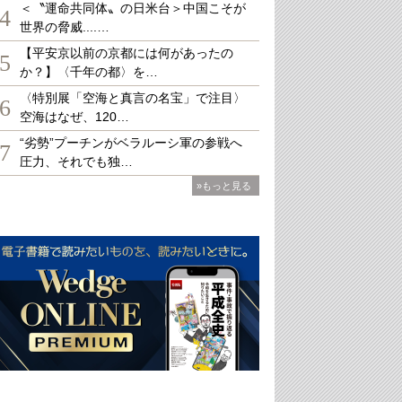
＜〝運命共同体〟の日米台＞中国こそが
4
世界の脅威....…
【平安京以前の京都には何があったの
5
か？】〈千年の都〉を…
〈特別展「空海と真言の名宝」で注目〉
6
空海はなぜ、120…
“劣勢”プーチンがベラルーシ軍の参戦へ
7
圧力、それでも独…
»もっと見る