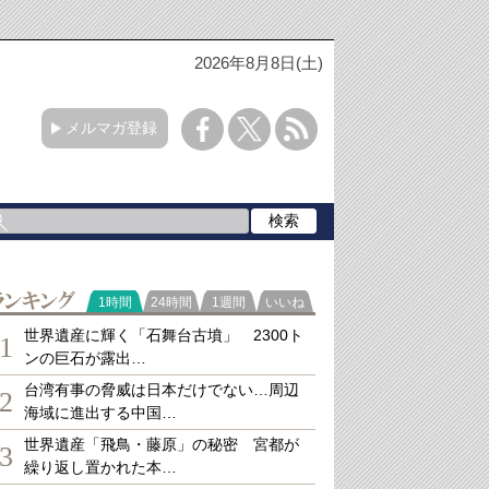
2026年8月8日(土)
メルマガ登録
ランキング
1時間
24時間
1週間
いいね
世界遺産に輝く「石舞台古墳」 2300ト
1
ンの巨石が露出…
台湾有事の脅威は日本だけでない…周辺
2
海域に進出する中国…
世界遺産「飛鳥・藤原」の秘密 宮都が
3
繰り返し置かれた本…