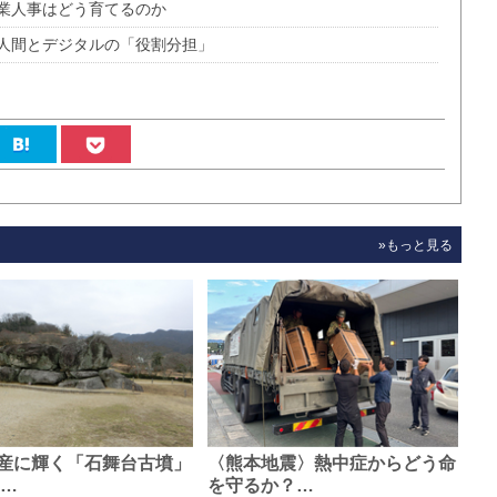
業人事はどう育てるのか
人間とデジタルの「役割分担」
»もっと見る
産に輝く「石舞台古墳」
〈熊本地震〉熱中症からどう命
0…
を守るか？…