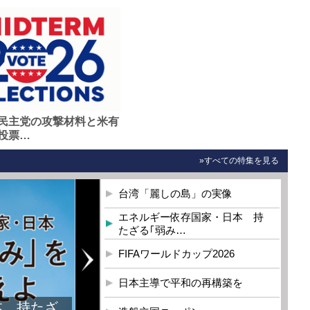
民主党の攻撃材料と米有
投票…
»すべての特集を見る
台湾「麗しの島」の実像
エネルギー依存国家・日本 持
たざる｢弱み…
FIFAワールドカップ2026
日本主導で平和の再構築を
本 持たざ