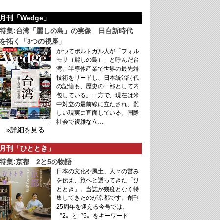
月刊「Wedge」
特集:台湾「麗しの島」の実像 日台新時代
を拓く「3つの視座」
かつてポルトガル人が「フォル
モサ（麗しの島）」と呼んだ台
湾。半導体産業で世界の最先端
技術をリードし、日本統治時代
の記憶も、歴史の一部として内
包している。一方で、現在は米
中対立の最前線に立たされ、難
しい現実に直面している。国際
社会で複雑な立…
»詳細を見る
月刊「ひととき」
特集:京都 2と5の物語
日本の文化や風土、人々の営み
を伝え、旅へと誘ってきた「ひ
ととき」。当誌が幾度となく特
集してきたのが京都です。創刊
25周年を迎える今号では、
〝2〟と〝5〟をキーワード