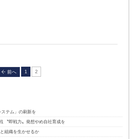
1
2
前へ
ーシステム」の刷新を
戦 〝即戦力〟発想やめ自社育成を
」と組織を生かせるか